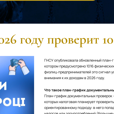
26 году проверит 1
ГНСУ опубликовала обновленный план-гр
котором предусмотрено 1016 физических
физлиц‑предпринимателей это сигнал у
внимания к их доходам в 2026 году.
Что такое план-график документальн
План-график документальных проверок 
которых налоговая планирует проверить 
ориентированному подходу: в него поп
налогов или злоупотреблений (большие 