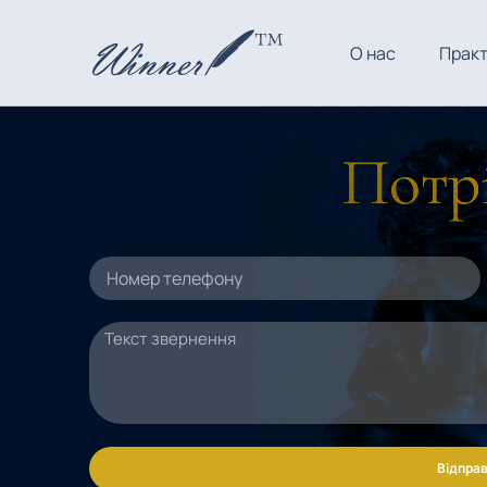
О нас
Прак
Потрі
Відправ