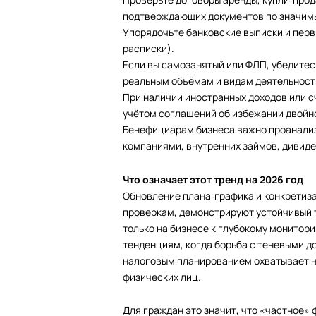
подтверждающих документов по значим
Упорядочьте банковские выписки и перви
расписки).
Если вы самозанятый или ФЛП, убедитес
реальным объёмам и видам деятельност
При наличии иностранных доходов или с
учётом соглашений об избежании двойн
Бенефициарам бизнеса важно проанали
компаниями, внутренних займов, дивид
Что означает этот тренд на 2026 год
Обновление плана‑графика и конкретиза
проверкам, демонстрируют устойчивый 
только на бизнесе к глубокому монитор
тенденциям, когда борьба с теневыми 
налоговым планированием охватывает н
физических лиц.
Для граждан это значит, что «частное»