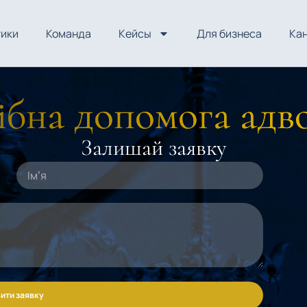
тики
Команда
Кейсы
Для бизнеса
Ка
бна допомога адв
Залишай заявку
ити заявку