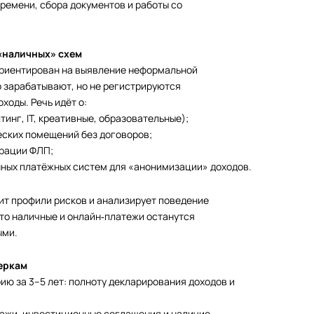
времени, сбора документов и работы со
«наличных» схем
ориентирован на выявление неформальной
 зарабатывают, но не регистрируются
ходы. Речь идёт о:
тинг, IT, креативные, образовательные);
еских помещений без договоров;
трации ФЛП;
нных платёжных систем для «анонимизации» доходов.
ит профили рисков и анализирует поведение
что наличные и онлайн‑платежи останутся
ыми.
еркам
ю за 3–5 лет: полноту декларирования доходов и
дажи, инвестиционные соглашения и наличие