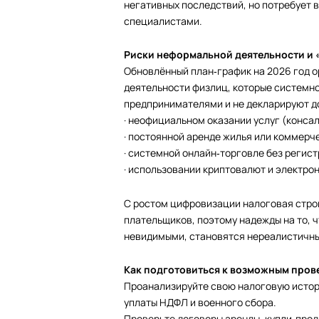
негативных последствий, но потребует 
специалистами.
Риски неформальной деятельности и 
Обновлённый план‑график на 2026 год 
деятельности физлиц, которые системно
предпринимателями и не декларируют до
· неофициальном оказании услуг (консал
· постоянной аренде жилья или коммерч
· системной онлайн‑торговле без регис
· использовании криптовалют и электро
С ростом цифровизации налоговая стро
плательщиков, поэтому надежды на то, 
невидимыми, становятся нереалистичн
Как подготовиться к возможным пров
Проанализируйте свою налоговую истори
уплаты НДФЛ и военного сбора.
Проверьте договоры аренды, купли‑про