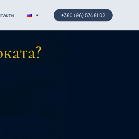
нтакты
+380 (96) 574 81 02
оката?