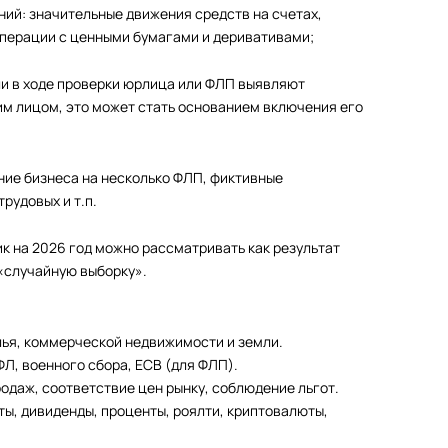
ний: значительные движения средств на счетах,
операции с ценными бумагами и деривативами;
ли в ходе проверки юрлица или ФЛП выявляют
им лицом, это может стать основанием включения его
ние бизнеса на несколько ФЛП, фиктивные
рудовых и т.п.
к на 2026 год можно рассматривать как результат
 «случайную выборку».
лья, коммерческой недвижимости и земли.
ФЛ, военного сбора, ЕСВ (для ФЛП).
родаж, соответствие цен рынку, соблюдение льгот.
ты, дивиденды, проценты, роялти, криптовалюты,