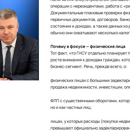
операции с нерезидентами, работа с «ри
Документальные плановые проверки физ
первичных документов, договоров, банк
состоянии и доходах, а также данных из
обычно они охватывают несколько налог
Почему в фокусе — физические лица
Тот факт, что ГНСУ отдельно планирует 
росте внимания к доходам граждан, кот
бизнес‑сегмент. Речь, прежде всего, о:
физических лицах с большими задеклар
продажа недвижимости, инвестиции, оп
ФЛП с существенными оборотами, которы
но и как частных лиц;
лицах, у которых расходы (покупка нед
превышают официально задекларирован