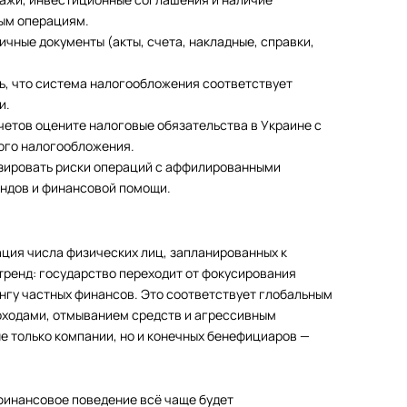
ым операциям.
чные документы (акты, счета, накладные, справки,
ь, что система налогообложения соответствует
и.
четов оцените налоговые обязательства в Украине с
ого налогообложения.
зировать риски операций с аффилированными
ендов и финансовой помощи.
ция числа физических лиц, запланированных к
тренд: государство переходит от фокусирования
ингу частных финансов. Это соответствует глобальным
доходами, отмыванием средств и агрессивным
е только компании, но и конечных бенефициаров —
 финансовое поведение всё чаще будет