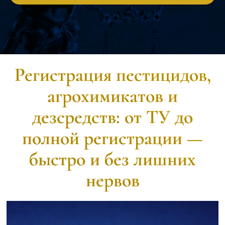
Регистрация пестицидов,
агрохимикатов и
дезсредств: от ТУ до
полной регистрации —
быстро и без лишних
нервов