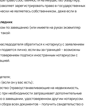
аше право собственности на имущество (квартиру,
и позволяет зарегистрировать право в государственных
чески не являетесь собственником, даже если в
следник
иком по завещанию (или имеете на руках экземпляр
 такой:
 наследодателя обратиться к нотариусу с заявлением
 подается лично; если вы за границей – возможны
стоверением подписи иностранным нотариусом с
ацией.
дателя;
(если он у вас есть);
щество (правоустанавливающие на недвижимость,
иус при необходимости запрашивает дополнительные
ю о завещании, удостоверенном другим нотариусом.
 сбора всех документов – получить свидетельство о