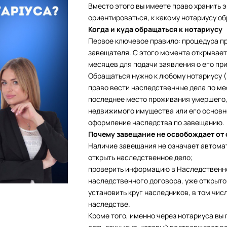
Вместо этого вы имеете право хранить э
ориентироваться, к какому нотариусу о
Когда и куда обращаться к нотариусу
Первое ключевое правило: процедура п
завещателя. С этого момента открываетс
месяцев для подачи заявления о его пр
Обращаться нужно к любому нотариусу (
право вести наследственные дела по мес
последнее место проживания умершего,
недвижимого имущества или его основно
оформление наследства по завещанию.
Почему завещание не освобождает от
Наличие завещания не означает автомат
открыть наследственное дело;
проверить информацию в Наследственно
наследственного договора, уже открыто
установить круг наследников, в том чис
наследстве.
Кроме того, именно через нотариуса вы 