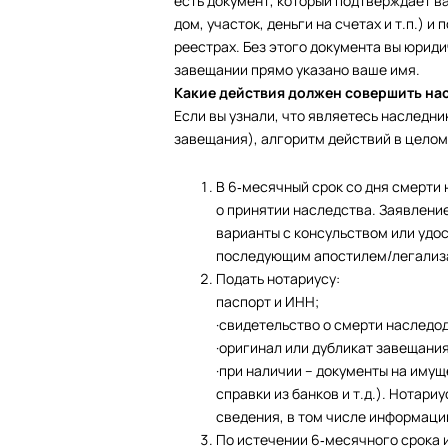
есть документ, который подтверждает в
дом, участок, деньги на счетах и т.п.) 
реестрах. Без этого документа вы юриди
завещании прямо указано ваше имя.
Какие действия должен совершить на
Если вы узнали, что являетесь наследн
завещания), алгоритм действий в целом
В 6‑месячный срок со дня смерти
о принятии наследства. Заявление
варианты с консульством или удо
последующим апостилем/легализ
Подать нотариусу:
паспорт и ИНН;
·свидетельство о смерти наследо
·оригинал или дубликат завещания 
·при наличии – документы на иму
справки из банков и т.д.). Нотар
сведения, в том числе информаци
По истечении 6‑месячного срока и