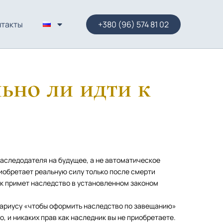
нтакты
+380 (96) 574 81 02
ьно ли идти к
аследодателя на будущее, а не автоматическое
иобретает реальную силу только после смерти
ик примет наследство в установленном законом
тариусу «чтобы оформить наследство по завещанию»
, и никаких прав как наследник вы не приобретаете.