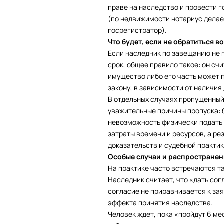
праве на наследство и провести 
(по недвижимости нотариус делае
госрегистратор).
Что будет, если не обратиться в
Если наследник по завещанию не 
срок, общее правило такое: он сч
имущество либо его часть может 
закону, в зависимости от наличия 
В отдельных случаях пропущенный
уважительные причины пропуска: б
невозможность физически подать з
затраты времени и ресурсов, а ре
доказательств и судебной практик
Особые случаи и распростране
На практике часто встречаются т
Наследник считает, что «дать сог
согласие не приравнивается к за
эффекта принятия наследства.
Человек ждет, пока «пройдут 6 мес