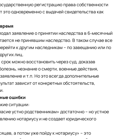
государственную регистрацию права собственности
т это одновременно с выдачей свидетельства как
овремя
подал заявление о принятии наследства в 6‑месячный
итается не принявшим наследство. В таком случае все
перейти к другим наследникам – по завещанию или по
других лиц.
 срок можно восстановить через суд, доказав
олезнь, незнание о смерти, военные действия,
аявление и т.п. Но это всегда дополнительные
зультат зависит от конкретных обстоятельств,
и.
нные ошибки
акие ситуации:
ласие устно родственникам» достаточно – но устное
явлению нотариусу и не создает юридического
яцев, а потом уже пойду к нотариусу» – это