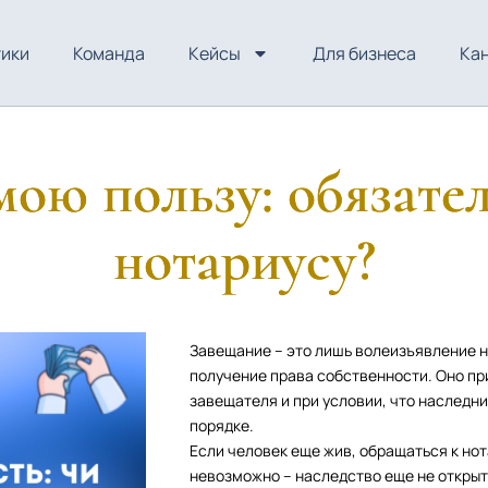
тики
Команда
Кейсы
Для бизнеса
Ка
мою пользу: обязател
нотариусу?
Завещание – это лишь волеизъявление н
получение права собственности. Оно пр
завещателя и при условии, что наследн
порядке.
Если человек еще жив, обращаться к но
невозможно – наследство еще не открыто