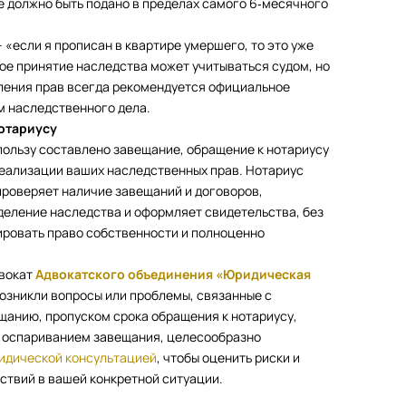
е должно быть подано в пределах самого 6‑месячного
«если я прописан в квартире умершего, то это уже
ое принятие наследства может учитываться судом, но
ления прав всегда рекомендуется официальное
м наследственного дела.
нотариусу
 пользу составлено завещание, обращение к нотариусу
реализации ваших наследственных прав. Нотариус
проверяет наличие завещаний и договоров,
еление наследства и оформляет свидетельства, без
ировать право собственности и полноценно
двокат
Адвокатского объединения «Юридическая
 возникли вопросы или проблемы, связанные с
анию, пропуском срока обращения к нотариусу,
 оспариванием завещания, целесообразно
идической консультацией
, чтобы оценить риски и
ствий в вашей конкретной ситуации.