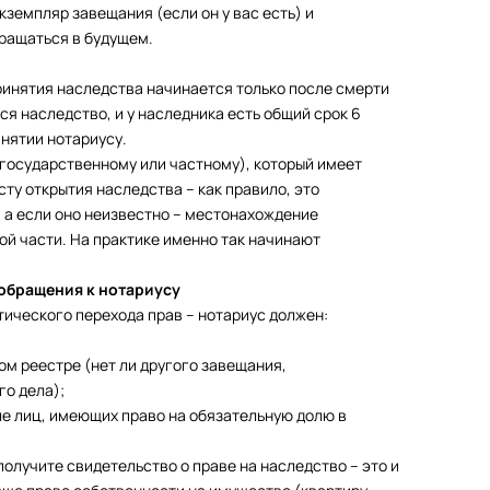
кземпляр завещания (если он у вас есть) и
бращаться в будущем.
ринятия наследства начинается только после смерти
я наследство, и у наследника есть общий срок 6
инятии нотариусу.
государственному или частному), который имеет
ту открытия наследства – как правило, это
 а если оно неизвестно – местонахождение
й части. На практике именно так начинают
 обращения к нотариусу
ического перехода прав – нотариус должен:
м реестре (нет ли другого завещания,
го дела);
ле лиц, имеющих право на обязательную долю в
получите свидетельство о праве на наследство – это и