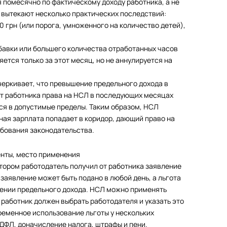
помесячно по фактическому доходу работника, а не
 вытекают несколько практических последствий:
 грн (или порога, умноженного на количество детей),
дбавки или большего количества отработанных часов
яется только за этот месяц, но не аннулируется на
черкивает, что превышение предельного дохода в
ет работника права на НСЛ в последующих месяцах
тся в допустимые пределы. Таким образом, НСЛ
ная зарплата попадает в коридор, дающий право на
ебования законодательства.
енты, место применения
тором работодатель получил от работника заявление
заявление может быть подано в любой день, а льгота
шении предельного дохода. НСЛ можно применять
 работник должен выбрать работодателя и указать это
ременное использование льготы у нескольких
ДФЛ, доначисление налога, штрафы и пени.