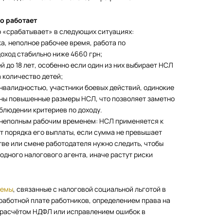
о работает
о «срабатывает» в следующих ситуациях:
а, неполное рабочее время, работа по
доход стабильно ниже 4660 грн;
й до 18 лет, особенно если один из них выбирает НСЛ
 количество детей;
инвалидностью, участники боевых действий, одинокие
ены повышенные размеры НСЛ, что позволяет заметно
блюдении критериев по доходу.
 неполным рабочим временем: НСЛ применяется к
 порядка его выплаты, если сумма не превышает
тве или смене работодателя нужно следить, чтобы
одного налогового агента, иначе растут риски
лемы
, связанные с налоговой социальной льготой в
аработной плате работников, определением права на
ерасчётом НДФЛ или исправлением ошибок в