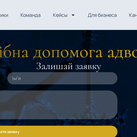
тики
Команда
Кейсы
Для бизнеса
Ка
бна допомога адв
Залишай заявку
ити заявку