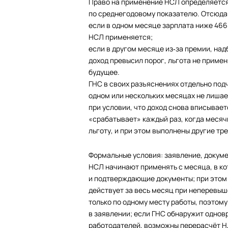
Право на применение НСЛ определяется 
по среднегодовому показателю. Отсюда
если в одном месяце зарплата ниже 4660
НСЛ применяется;
если в другом месяце из‑за премии, на
доход превысил порог, льгота не примен
будущее.
ГНС в своих разъяснениях отдельно под
одном или нескольких месяцах не лиша
при условии, что доход снова вписывае
«срабатывает» каждый раз, когда месяч
льготу, и при этом выполнены другие тр
Формальные условия: заявление, докум
НСЛ начинают применять с месяца, в ко
и подтверждающие документы; при этом 
действует за весь месяц при неперевы
только по одному месту работы, поэтому
в заявлении; если ГНС обнаружит однов
работодателей, возможны перерасчёт Н