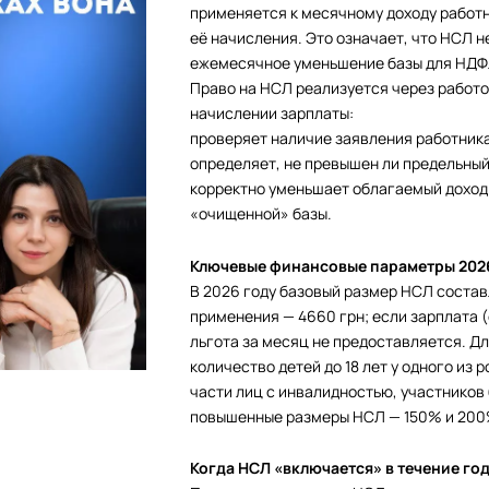
применяется к месячному доходу работн
её начисления. Это означает, что НСЛ н
ежемесячное уменьшение базы для НДФЛ
Право на НСЛ реализуется через работо
начислении зарплаты:
проверяет наличие заявления работника
определяет, не превышен ли предельны
корректно уменьшает облагаемый доход 
«очищенной» базы.
Ключевые финансовые параметры 202
В 2026 году базовый размер НСЛ составл
применения — 4660 грн; если зарплата (
льгота за месяц не предоставляется. Дл
количество детей до 18 лет у одного из 
части лиц с инвалидностью, участников
повышенные размеры НСЛ — 150% и 200%
Когда НСЛ «включается» в течение го