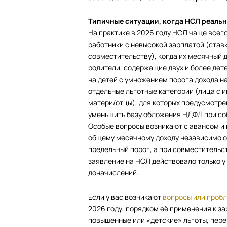
Типичные ситуации, когда НСЛ реальн
На практике в 2026 году НСЛ чаще всег
работники с невысокой зарплатой (ставк
совместительству), когда их месячный 
родители, содержащие двух и более дете
на детей с умножением порога дохода на
отдельные льготные категории (лица с 
матери/отцы), для которых предусмотр
уменьшить базу обложения НДФЛ при со
Особые вопросы возникают с авансом и
общему месячному доходу независимо от
предельный порог, а при совместительс
заявление на НСЛ действовало только у 
доначислений.
Если у вас возникают
вопросы или проб
2026 году, порядком её применения к з
повышенные или «детские» льготы, пер