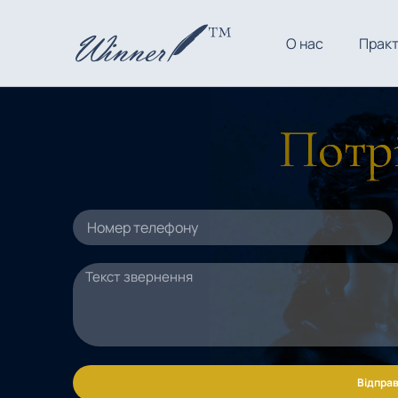
О нас
Прак
Потрі
Відправ