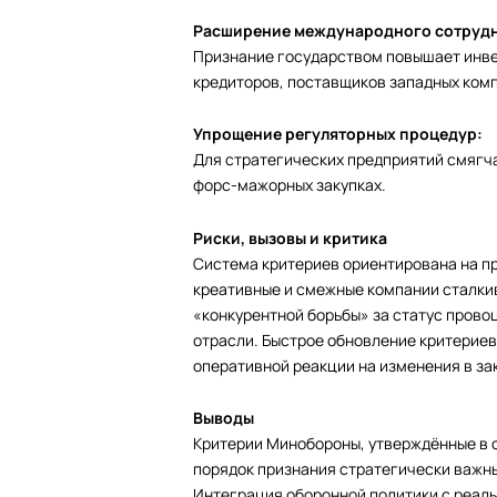
Расширение международного сотрудн
Признание государством повышает инве
кредиторов, поставщиков западных ком
Упрощение регуляторных процедур:
Для стратегических предприятий смягч
форс-мажорных закупках.
Риски, вызовы и критика
Система критериев ориентирована на пр
креативные и смежные компании сталки
«конкурентной борьбы» за статус прово
отрасли. Быстрое обновление критериев
оперативной реакции на изменения в за
Выводы
Критерии Минобороны, утверждённые в о
порядок признания стратегически важны
Интеграция оборонной политики с реал