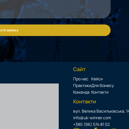
ити заявку
Сайт
Про нас
Кейси
Практики
Для бізнесу
Команда
Контакти
Контакти
вул. Велика Васильківська, 14
info@uk-winner.com
+380 (96) 574 81 02