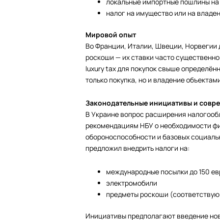
локальные импортные пошлины на 
налог на имущество или на владе
Мировой опыт
Во Франции, Италии, Швеции, Норвегии
роскоши — их ставки часто существенно
luxury tax для покупок свыше определё
только покупка, но и владение объектам
Законодательные инициативы и совре
В Украине вопрос расширения налогооб
рекомендациям НБУ о необходимости фи
обороноспособности и базовых социальн
предложил внедрить налоги на:
международные посылки до 150 ев
электромобили
предметы роскоши (соответствую
Инициативы предполагают введение нов