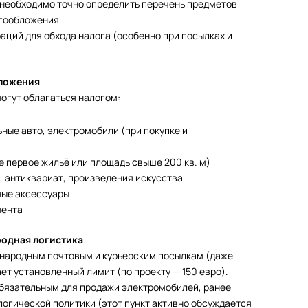
необходимо точно определить перечень предметов
огообложения
аций для обхода налога (особенно при посылках и
бложения
огут облагаться налогом:
ные авто, электромобили (при покупке и
 первое жильё или площадь свыше 200 кв. м)
, антиквариат, произведения искусства
ные аксессуары
мента
родная логистика
ународным почтовым и курьерским посылкам (даже
ет установленный лимит (по проекту — 150 евро).
обязательным для продажи электромобилей, ранее
логической политики (этот пункт активно обсуждается