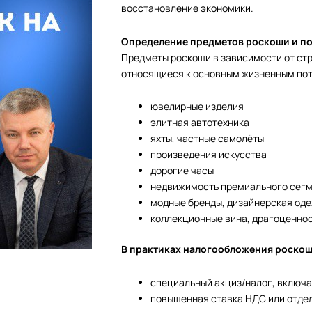
восстановление экономики.
Определение предметов роскоши и п
Предметы роскоши в зависимости от стр
относящиеся к основным жизненным потр
ювелирные изделия
элитная автотехника
яхты, частные самолёты
произведения искусства
дорогие часы
недвижимость премиального сег
модные бренды, дизайнерская од
коллекционные вина, драгоценнос
В практиках налогообложения роскош
специальный акциз/налог, включ
повышенная ставка НДС или отдель