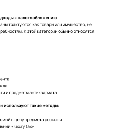
одходы к налогообложению
аны трактуются как товары или имущество, не
ебностям. К этой категории обычно относятся:
мента
ежда
ти и предметы антиквариата
и используют такие методы:
аемый в цену предмета роскоши
ный «luxury tax»