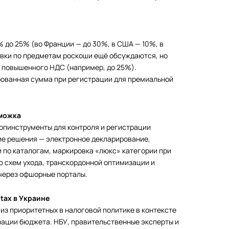
0% до 25% (во Франции — до 30%, в США — 10%, в
авки по предметам роскоши ещё обсуждаются, но
и повышенного НДС (например, до 25%).
рованная сумма при регистрации для премиальной
аможка
опинструменты для контроля и регистрации
ие решения — электронное декларирование,
 по каталогам, маркировка «люкс» категории при
 схем ухода, транскордонной оптимизации и
 через офшорные порталы.
tax в Украине
й из приоритетных в налоговой политике в контексте
зации бюджета. НБУ, правительственные эксперты и