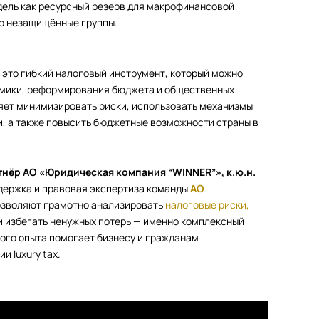
дель как ресурсный резерв для макрофинансовой
но незащищённые группы.
это гибкий налоговый инструмент, который можно
омики, реформирования бюджета и общественных
яет минимизировать риски, использовать механизмы
и, а также повысить бюджетные возможности страны в
нёр АО «Юридическая компания “WINNER”», к.ю.н.
держка и правовая экспертиза команды
АО
озволяют грамотно анализировать
налоговые риски,
и избегать ненужных потерь — именно комплексный
кого опыта помогает бизнесу и гражданам
и luxury tax.