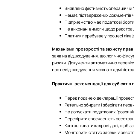
Виявлено фіктивність операцій чи
Немає підтверджених документів 
Підприємство має податкові борги
Не виконані вимоги щодо реєстрац
Платник перебуває у процесі лікві
Механізми прозорості та захисту прав
заяв на відшкодування, що логічно фіксує
ризики. Документи автоматично переві
про невідшкодування можна в адміністр
Практичні рекомендації для суб’єкті
Перед подачею декларації провест
Ретельно збирати і зберігати перв
Не допускати податкових “розривів
Перевіряти своєчасність реєстрац
Контролювати кадрові дані, щоб з
Моніторити статус заявки у реєстрі