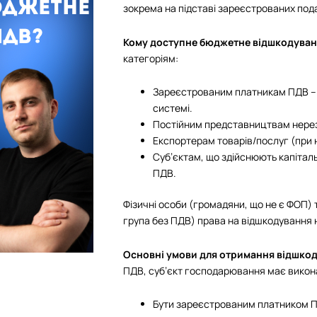
зокрема на підставі зареєстрованих под
Кому доступне бюджетне відшкодува
категоріям:
Зареєстрованим платникам ПДВ – 
системі.
Постійним представництвам нерез
Експортерам товарів/послуг (при 
Суб’єктам, що здійснюють капіталь
ПДВ.
Фізичні особи (громадяни, що не є ФОП) 
група без ПДВ) права на відшкодування 
Основні умови для отримання відшко
ПДВ, суб’єкт господарювання має викон
Бути зареєстрованим платником П