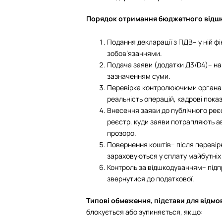
Порядок отримання бюджетного відш
Подання декларації з ПДВ– у ній ф
зобов’язаннями.
Подача заяви (додатки Д3/D4)– н
зазначенням суми.
Перевірка контролюючими органам
реальність операцій, кадрові показ
Внесення заяви до публічного реєс
реєстр, куди заяви потрапляють а
прозоро.
Повернення коштів– після перевір
зараховуються у сплату майбутніх
Контроль за відшкодуванням– підп
звернутися до податкової.
Типові обмеження, підстави для відм
блокується або зупиняється, якщо: