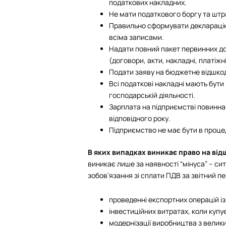
податкових накладних.
Не мати податкового боргу та штр
Правильно сформувати декларацію
всіма записами.
Надати повний пакет первинних до
(договори, акти, накладні, платіжн
Подати заяву на бюджетне відшкоду
Всі податкові накладні мають бути
господарській діяльності.
Зарплата на підприємстві повинна
відповідного року.
Підприємство не має бути в процеду
В яких випадках виникає право на ві
виникає лише за наявності “мінуса” – си
зобов’язання зі сплати ПДВ за звітний пе
проведенні експортних операцій і
інвестиційних витратах, коли купу
модернізації виробництва з велик