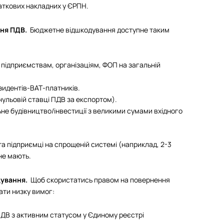
аткових накладних у ЄРПН.
ння ПДВ.
Бюджетне відшкодування доступне таким
підприємствам, організаціям, ФОП на загальній
идентів-ВАТ-платників.
нульовій ставці ПДВ за експортом).
не будівництво/інвестиції з великими сумами вхідного
та підприємці на спрощеній системі (наприклад, 2-3
не мають.
дування.
Щоб скористатись правом на повернення
ати низку вимог:
ДВ з активним статусом у Єдиному реєстрі