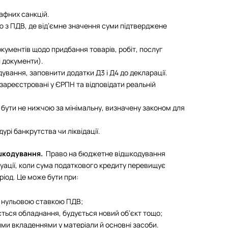
афних санкцій.
 з ПДВ, де від’ємне значення суми підтверджене
кументів щодо придбання товарів, робіт, послуг
і документи).
вання, заповнити додатки Д3 і Д4 до декларації.
 зареєстровані у ЄРПН та відповідати реальній
 бути не нижчою за мінімальну, визначену законом для
рі банкрутства чи ліквідації.
дшкодування.
Право на бюджетне відшкодування
туації, коли сума податкового кредиту перевищує
ріод. Це може бути при:
з нульовою ставкою ПДВ;
ється обладнання, будується новий об’єкт тощо;
ими вкладеннями у матеріали й основні засоби.