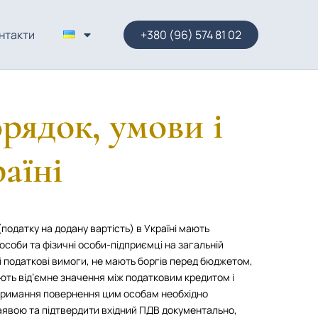
нтакти
+380 (96) 574 81 02
ядок, умови і
аїні
одатку на додану вартість) в Україні мають
соби та фізичні особи-підприємці на загальній
і податкові вимоги, не мають боргів перед бюджетом,
ють від’ємне значення між податковим кредитом і
отримання повернення цим особам необхідно
аявою та підтвердити вхідний ПДВ документально,