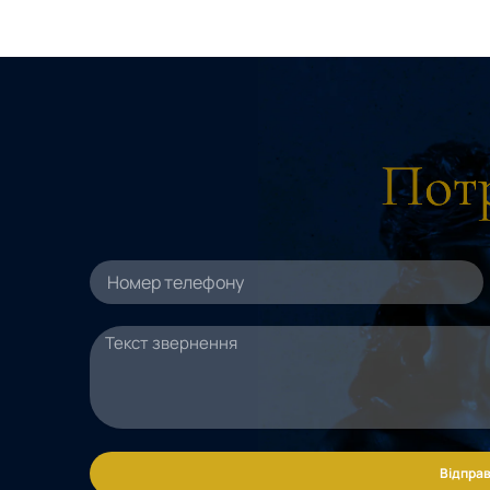
Потр
Відправ