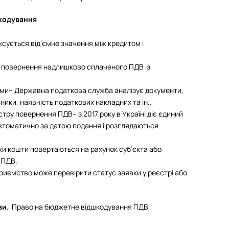
кодування
іксується від’ємне значення між кредитом і
а повернення надлишково сплаченого ПДВ із
и– Державна податкова служба аналізує документи,
ники, наявність податкових накладних та ін..
тру повернення ПДВ– з 2017 року в Україні діє єдиний
втоматично за датою подання і розглядаються
ки кошти повертаються на рахунок суб’єкта або
 ПДВ.
риємство може перевірити статус заявки у реєстрі або
ови.
Право на бюджетне відшкодування ПДВ