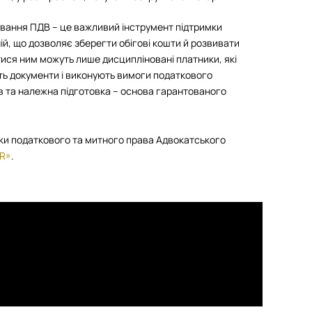
вання ПДВ – це важливий інструмент підтримки
ій, що дозволяє зберегти обігові кошти й розвивати
тися ним можуть лише дисципліновані платники, які
ть документи і виконують вимоги податкового
їв та належна підготовка – основа гарантованого
ики податкового та митного права Адвокатського
ER»
.