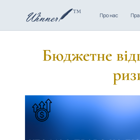
Про нас
Пра
Бюджетне від
риз