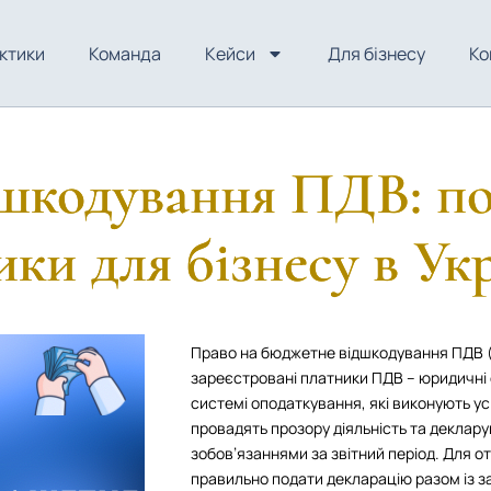
ктики
Команда
Кейси
Для бізнесу
Ко
шкодування ПДВ: пор
ики для бізнесу в Укр
Право на бюджетне відшкодування ПДВ (п
зареєстровані платники ПДВ – юридичні о
системі оподаткування, які виконують ус
провадять прозору діяльність та деклару
зобов’язаннями за звітний період. Для 
правильно подати декларацію разом із з