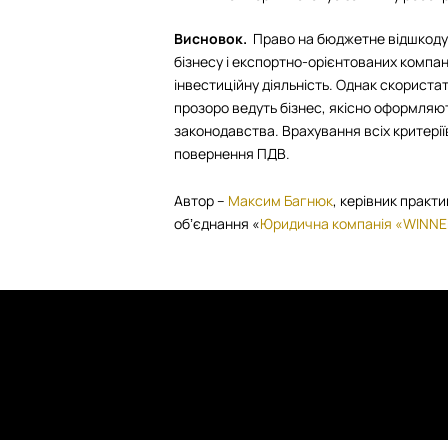
Висновок.
Право на бюджетне відшкоду
бізнесу і експортно-орієнтованих компан
інвестиційну діяльність. Однак скориста
прозоро ведуть бізнес, якісно оформляю
законодавства. Врахування всіх критері
повернення ПДВ.
Автор –
Максим Багнюк
, керівник практ
обʼєднання «
Юридична компанія «WINN