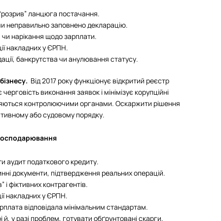
 “розрив” ланцюга постачання.
чи неправильно заповнено декларацію.
 чи нарікання щодо зарплати.
ії накладних у ЄРПН.
дації, банкрутства чи анулювання статусу.
 бізнесу.
Від 2017 року функціонує відкритий реєстр
 черговість виконання заявок і мінімізує корупційні
ряються контролюючими органами. Оскаржити рішення
ативному або судовому порядку.
в господарювання
и аудит податкового кредиту.
инні документи, підтвердження реальних операцій.
” і фіктивних контрагентів.
ії накладних у ЄРПН.
арплата відповідала мінімальним стандартам.
 й, у разі проблем, готувати обґрунтовані скарги.