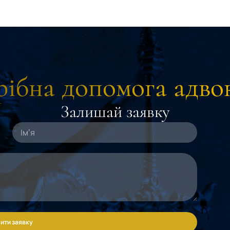
ібна допомога адво
Залишай заявку
ити заявку