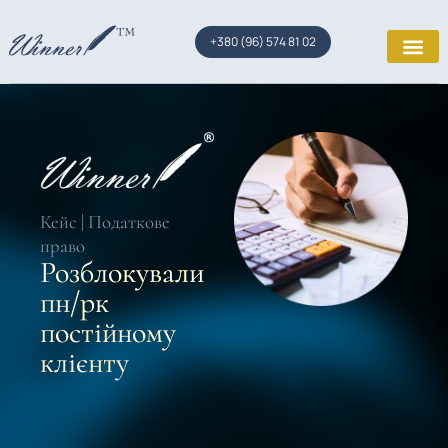
+380 (96) 574 81 02
Кейс | Податкове
право
Розблокували
пн/рк
постійному
клієнту