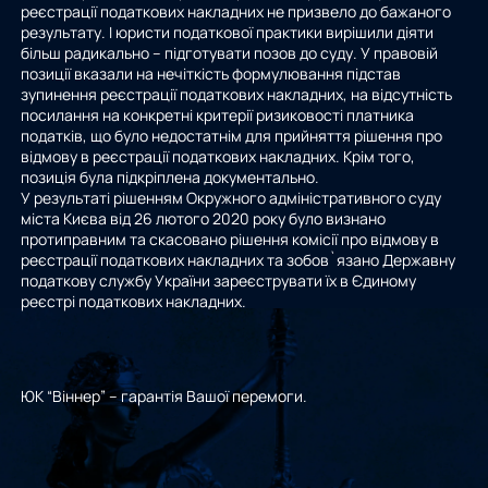
реєстрації податкових накладних не призвело до бажаного
результату. І юристи податкової практики вирішили діяти
більш радикально – підготувати позов до суду. У правовій
позиції вказали на нечіткість формулювання підстав
зупинення реєстрації податкових накладних, на відсутність
посилання на конкретні критерії ризиковості платника
податків, що було недостатнім для прийняття рішення про
відмову в реєстрації податкових накладних. Крім того,
позиція була підкріплена документально.
У результаті рішенням Окружного адміністративного суду
міста Києва від 26 лютого 2020 року було визнано
протиправним та скасовано рішення комісії про відмову в
реєстрації податкових накладних та зобов`язано Державну
податкову службу України зареєструвати їх в Єдиному
реєстрі податкових накладних.
ЮК “Віннер” – гарантія Вашої перемоги.