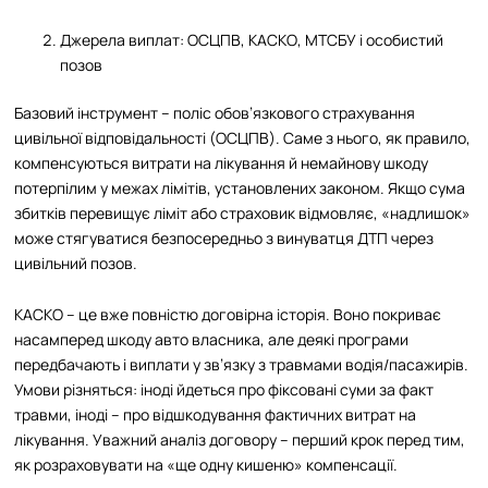
Джерела виплат: ОСЦПВ, КАСКО, МТСБУ і особистий
позов
Базовий інструмент – поліс обов’язкового страхування
цивільної відповідальності (ОСЦПВ). Саме з нього, як правило,
компенсуються витрати на лікування й немайнову шкоду
потерпілим у межах лімітів, установлених законом. Якщо сума
збитків перевищує ліміт або страховик відмовляє, «надлишок»
може стягуватися безпосередньо з винуватця ДТП через
цивільний позов.
КАСКО – це вже повністю договірна історія. Воно покриває
насамперед шкоду авто власника, але деякі програми
передбачають і виплати у зв’язку з травмами водія/пасажирів.
Умови різняться: іноді йдеться про фіксовані суми за факт
травми, іноді – про відшкодування фактичних витрат на
лікування. Уважний аналіз договору – перший крок перед тим,
як розраховувати на «ще одну кишеню» компенсації.