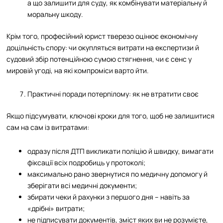
а що залишити для суду, як комбінувати матеріальну й
моральну шкоду.
Крім того, професійний юрист тверезо оцінює економічну
доцільність спору: чи окупляться витрати на експертизи й
судовий збір потенційною сумою стягнення, чи є сенс у
мировій угоді, на які компроміси варто йти.
Практичні поради потерпілому: як не втратити своє
Якщо підсумувати, ключові кроки для того, щоб не залишитися
сам на сам із витратами:
одразу після ДТП викликати поліцію й швидку, вимагати
фіксації всіх подробиць у протоколі;
максимально рано звернутися по медичну допомогу й
зберігати всі медичні документи;
збирати чеки й рахунки з першого дня – навіть за
«дрібні» витрати;
не підписувати документів, зміст яких ви не розумієте,