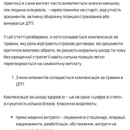
практиці ж сума виплат часто виявляється значно меншою,
ніж людина очікувала, – через помилки на старті, відсутність
документів, активну оборонну позицію страховика або
винуватця ДТП.
У цій статті розберемо, з чого складається компенсація за
травми, яку роль відіграють страхові договори, які документи
критично важливо зібрати, як рахують моральну шкоду та чому
без юридичної стратегії навіть сильна позиція легко
перетворюється на символічну виплату.
З яких елементів складається компенсація за травми в
ДТП
Компенсація за шкоду здоров’ю – це не одна «цифра зі стелі»,
а сукупність кількох блоків. Класично виділяють:
прямі медичні витрати – лікування в стаціонарі, операції,
медикаменти, реабілітація, обстеження, витрати на