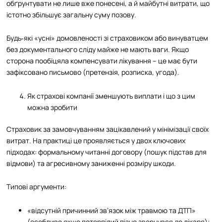
обґрунтувати не лише вже понесені, а й майбутні витрати, що
істотно збільшує загальну суму позову.
Будь‑які «усні» домовленості зі страховиком або винуватцем
без документального сліду майже не мають ваги. Якщо
сторона пообіцяла компенсувати лікування – це має бути
зафіксовано письмово (претензія, розписка, угода).
Як страхові компанії зменшують виплати і що з цим
можна зробити
Страховик за замовчуванням зацікавлений у мінімізації своїх
витрат. На практиці це проявляється у двох ключових
підходах: формальному читанні договору (пошук підстав для
відмови) та агресивному заниженні розміру шкоди.
Типові аргументи:
«відсутній причинний зв’язок між травмою та ДТП»
(особливо якщо потерпілий пізно звернувся до лікаря);