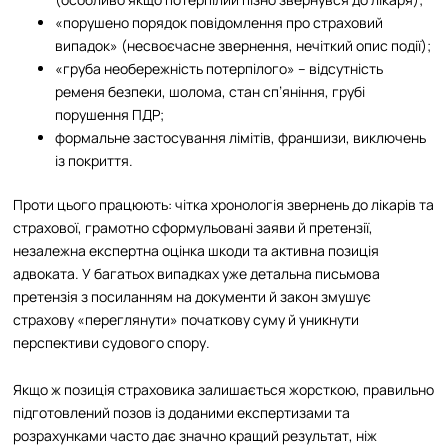
«порушено порядок повідомлення про страховий
випадок» (несвоєчасне звернення, нечіткий опис події);
«груба необережність потерпілого» – відсутність
ременя безпеки, шолома, стан сп’яніння, грубі
порушення ПДР;
формальне застосування лімітів, франшизи, виключень
із покриття.
Проти цього працюють: чітка хронологія звернень до лікарів та
страхової, грамотно сформульовані заяви й претензії,
незалежна експертна оцінка шкоди та активна позиція
адвоката. У багатьох випадках уже детальна письмова
претензія з посиланням на документи й закон змушує
страхову «переглянути» початкову суму й уникнути
перспективи судового спору.
Якщо ж позиція страховика залишається жорсткою, правильно
підготовлений позов із доданими експертизами та
розрахунками часто дає значно кращий результат, ніж