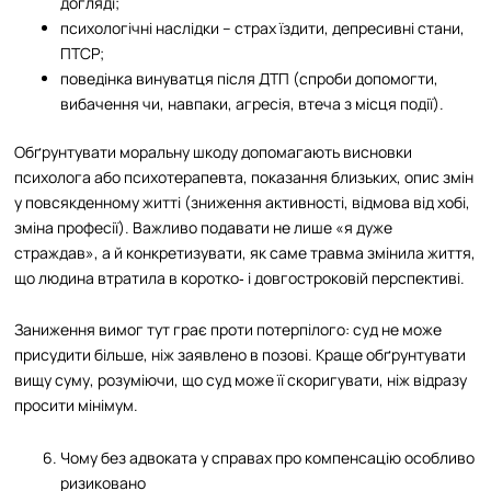
догляді;
психологічні наслідки – страх їздити, депресивні стани,
ПТСР;
поведінка винуватця після ДТП (спроби допомогти,
вибачення чи, навпаки, агресія, втеча з місця події).
Обґрунтувати моральну шкоду допомагають висновки
психолога або психотерапевта, показання близьких, опис змін
у повсякденному житті (зниження активності, відмова від хобі,
зміна професії). Важливо подавати не лише «я дуже
страждав», а й конкретизувати, як саме травма змінила життя,
що людина втратила в коротко‑ і довгостроковій перспективі.
Заниження вимог тут грає проти потерпілого: суд не може
присудити більше, ніж заявлено в позові. Краще обґрунтувати
вищу суму, розуміючи, що суд може її скоригувати, ніж відразу
просити мінімум.
Чому без адвоката у справах про компенсацію особливо
ризиковано