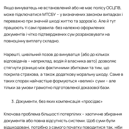
Якщо винуватець не встановлений або не має полісу ОСЦПВ,
може підключатися МТСБУ – у визначених законом випадках і
переважно при значній шкоді життю та здоров’ю. Але й тут
працюють ті самі правила: без належно оформлених
документів і чітко підтверджених сум розраховувати на
повноцінну виплату складно.
Нарешті, цивільний позов до винуватця (або до кількох
відповідачів – наприклад, водія й власника авто) дозволяє
стягнути різницю між фактичними збитками та тим, що
покрила страхова, а також додаткову моральну шкоду. Саме в
таких спорах найчастіше формуються «великі» суми – але
тільки за умови грамотно підготовленої доказової бази.
Документи, без яких компенсація «просідає»
Ключова проблема більшості потерпілих – хаотичне збирання
документів або повна відсутність системи. Щоб суми були
відшкодовані, потрібно з самого початку поводитися так, ніби