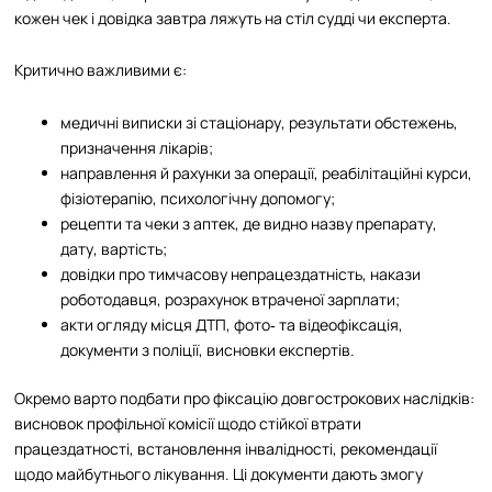
кожен чек і довідка завтра ляжуть на стіл судді чи експерта.
Критично важливими є:
медичні виписки зі стаціонару, результати обстежень,
призначення лікарів;
направлення й рахунки за операції, реабілітаційні курси,
фізіотерапію, психологічну допомогу;
рецепти та чеки з аптек, де видно назву препарату,
дату, вартість;
довідки про тимчасову непрацездатність, накази
роботодавця, розрахунок втраченої зарплати;
акти огляду місця ДТП, фото‑ та відеофіксація,
документи з поліції, висновки експертів.
Окремо варто подбати про фіксацію довгострокових наслідків:
висновок профільної комісії щодо стійкої втрати
працездатності, встановлення інвалідності, рекомендації
щодо майбутнього лікування. Ці документи дають змогу