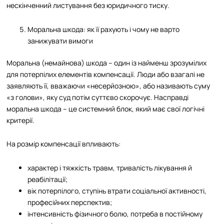
нескінченний листування без юридичного тиску.
Моральна шкода: як її рахують і чому не варто
занижувати вимоги
Моральна (немайнова) шкода – один із найменш зрозумілих
для потерпілих елементів компенсації. Люди або взагалі не
заявляють її, вважаючи «несерйозною», або називають суму
«з голови», яку суд потім суттєво скорочує. Насправді
моральна шкода – це системний блок, який має свої логічні
критерії.
На розмір компенсації впливають:
характер і тяжкість травм, тривалість лікування й
реабілітації;
вік потерпілого, ступінь втрати соціальної активності,
професійних перспектив;
інтенсивність фізичного болю, потреба в постійному