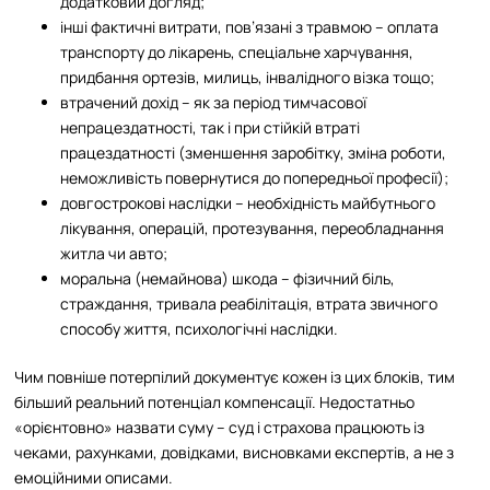
додатковий догляд;
інші фактичні витрати, пов’язані з травмою – оплата
транспорту до лікарень, спеціальне харчування,
придбання ортезів, милиць, інвалідного візка тощо;
втрачений дохід – як за період тимчасової
непрацездатності, так і при стійкій втраті
працездатності (зменшення заробітку, зміна роботи,
неможливість повернутися до попередньої професії);
довгострокові наслідки – необхідність майбутнього
лікування, операцій, протезування, переобладнання
житла чи авто;
моральна (немайнова) шкода – фізичний біль,
страждання, тривала реабілітація, втрата звичного
способу життя, психологічні наслідки.
Чим повніше потерпілий документує кожен із цих блоків, тим
більший реальний потенціал компенсації. Недостатньо
«орієнтовно» назвати суму – суд і страхова працюють із
чеками, рахунками, довідками, висновками експертів, а не з
емоційними описами.