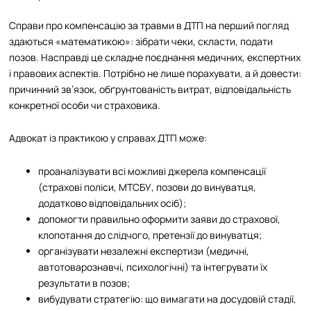
Справи про компенсацію за травми в ДТП на перший погляд
здаються «математикою»: зібрати чеки, скласти, подати
позов. Насправді це складне поєднання медичних, експертних
і правових аспектів. Потрібно не лише порахувати, а й довести:
причинний зв’язок, обґрунтованість витрат, відповідальність
конкретної особи чи страховика.
Адвокат із практикою у справах ДТП може:
проаналізувати всі можливі джерела компенсації
(страхові поліси, МТСБУ, позови до винуватця,
додатково відповідальних осіб);
допомогти правильно оформити заяви до страхової,
клопотання до слідчого, претензії до винуватця;
організувати незалежні експертизи (медичні,
автотоварознавчі, психологічні) та інтегрувати їх
результати в позов;
вибудувати стратегію: що вимагати на досудовій стадії,