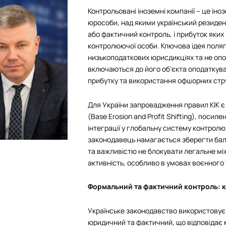
Контрольовані іноземні компанії – це ін
юрособи, над якими український резиде
або фактичний контроль, і прибуток яких
контролюючої особи. Ключова ідея поляг
низькоподаткових юрисдикціях та не опод
включаються до його об’єкта оподаткув
прибутку та використання офшорних стр
Для України запровадження правил КІК є 
(Base Erosion and Profit Shifting), пос
інтеграції у глобальну систему контрол
законодавець намагається зберегти бала
та важливістю не блокувати легальне мі
активність, особливо в умовах воєнного
Формальний та фактичний контроль: 
Українське законодавство використовує
юридичний та фактичний, що відповідає м