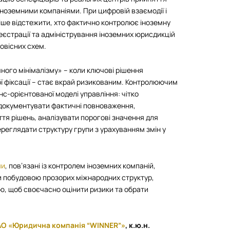
іноземними компаніями. При цифровій взаємодії і
іше відстежити, хто фактично контролює іноземну
реєстрації та адміністрування іноземних юрисдикцій
овісних схем.
ного мінімалізму» – коли ключові рішення
 фіксації – стає вкрай ризикованим. Контролюючим
с-орієнтованої моделі управління: чітко
і, документувати фактичні повноваження,
я рішень, аналізувати порогові значення для
реглядати структуру групи з урахуванням змін у
ми
, пов’язані із контролем іноземних компаній,
и побудовою прозорих міжнародних структур,
ю, щоб своєчасно оцінити ризики та обрати
АО «Юридична компанія “WINNER”»
, к.ю.н.