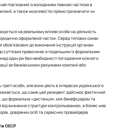
чай пов’язаний із володінням певною часткою в
омпанії, а також можливістю прямо призначати чи
азується на реальному впливі особи на діяльність
ті юридично оформленої частки. Серед типових ознак
 обов’язкових до виконання інструкцій органам
о суттєвих правочинів із подальшим їх формальним
онад один рік без необхідності погодження кожного
ації за банківськими рахунками компанії або
 треті особи, але вони діють в інтересах українського
вважається, що саме цей резидент здійснює фактичний
є, що формальна «дистанція» між бенефіціаром та
від визнання структури контрольованою, а бізнес має
ів, довірених осіб та сервісних провайдерів.
тів ОЕСР