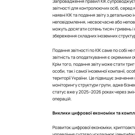
Запровадження правил КІК супроводжуєт
звітності для контролюючих осіб, серед
наявні КІК та подання звіту з детальною
неповідомлення, несвоєчасне або неповне
можуть досягати сотень тисяч гривень і 
збереження складних іноземних структу
Подання звітності по КІК саме по собі не
звітність та оподаткування є окремими 
Крім того, подання звіту може стати три
особи, так і самої іноземної компанії, о
території України. Це підвищує значенн
моніторингу структури групи, адже бізнес
статус вже у 2025–2026 роках через змін
операцій.
Виклики цифрової економіки та компл
Розвиток цифрової економіки, криптоакти
управління суттєво ускладнює ідентифік