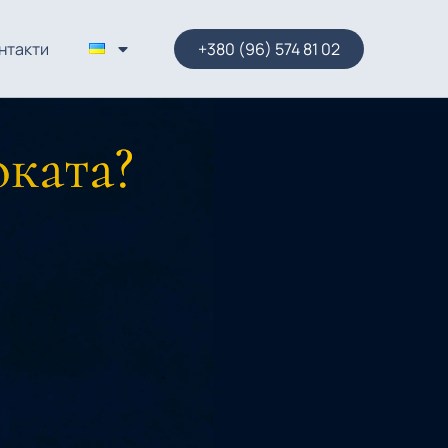
нтакти
+380 (96) 574 81 02
оката?