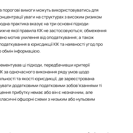
 та порогові вимоги можуть використовуватись для
онцентрації уваги на структурах з високим ризиком
дна практика вказує на три основні підходи:
нижче якої правила КІК не застосовуються; обмеження
но мотив ухилення від оподаткування; а також
податкування в юрисдикції КІК та наявності угод про
 обмін інформацією.
ементував ці підходи, передбачивши критерії
КІК за одночасного виконання ряду умов щодо
яльності та якості юрисдикції, де зареєстрована
яжувати додатковими податковими зобов’язаннями ті
щення прибутку немає або він є незначним, але
 класичні офшорні схеми з низьким або нульовим