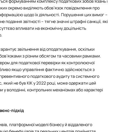
ься формуванням комплексу податкових зобов’язань і
 яких окремо виділяють обов’язок повідомлення про
 інформацією щодо їх діяльності. Порушення цих вимог –
 подання звітності – тягне значні штрафні санкції, які
суттєво впливати на економічну доцільність
р.
 гарантує звільнення від оподаткування, оскільки
обов’язками з різним обсягом та часовими рамками.
гером для податкової перевірки як контролюючої
собливо якщо управління фактично здійснюється з
я превентивного податкового аудиту та системного
, який не був КІК у 2022 році, може одержати цей
и у володінні, контрольних механізмах або характері
аєнс-підхід
вів, платформної моделі бізнесу й віддаленого
ацію бенефіціарів та реальних центрів прийняття