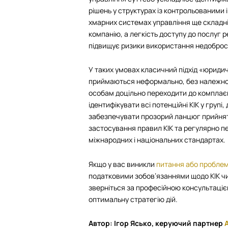
рішень у структурах із контрольованими 
хмарних системах управління ще складн
компанію, а легкість доступу до послуг 
підвищує ризики використання недоброс
У таких умовах класичний підхід «юридич
приймаються неформально, без належної
особам доцільно переходити до комплаєн
ідентифікувати всі потенційні КІК у груп
забезпечувати прозорий ланцюг прийнятт
застосування правил КІК та регулярно пе
міжнародних і національних стандартах.
Якщо у вас виникли
питання або пробле
податковими зобов’язаннями щодо КІК ч
зверніться за професійною консультаціє
оптимальну стратегію дій.
Автор: Ігор Ясько, керуючий партнер