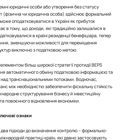
оземні юридичні особи або утворення без статусу
нт (фізична чи юридична особа) здійснює формальний
 може оподатковуватися в Україні як прибуток
ає в тому, що доходи, які традиційно залишалися в
атковувалися в країні резиденції бенефіціара, тепер
ання, зменшуючи можливості для переміщення
уктур виключно з податковою метою.
елементом більш широкої стратегії протидії BEPS
илення автоматичного обміну податковою інформацією та
ю над транснаціональними потоками. Водночас,
нс між необхідністю забезпечити фіскальну стійкість
жнародне структурування бізнесу й інвестиційну
 та повоєнного відновлення економіки.
ключові ознаки
 два підходи до визначення контролю – формально-
іжнародній практиці країн, які давно застосовують