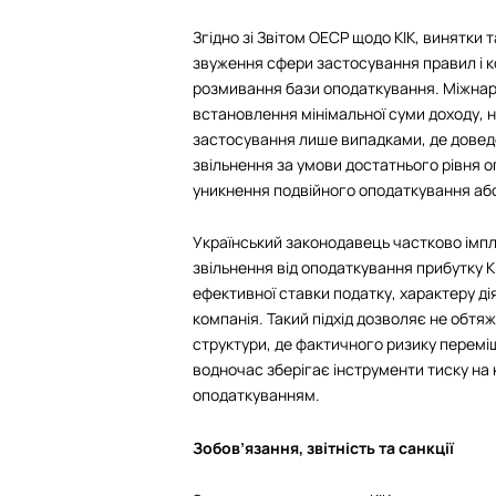
Згідно зі Звітом ОЕСР щодо КІК, винятки
звуження сфери застосування правил і к
розмивання бази оподаткування. Міжнаро
встановлення мінімальної суми доходу, 
застосування лише випадками, де доведе
звільнення за умови достатнього рівня о
уникнення подвійного оподаткування або
Український законодавець частково імпл
звільнення від оподаткування прибутку 
ефективної ставки податку, характеру ді
компанія. Такий підхід дозволяє не обт
структури, де фактичного ризику перемі
водночас зберігає інструменти тиску на
оподаткуванням.
Зобов’язання, звітність та санкції