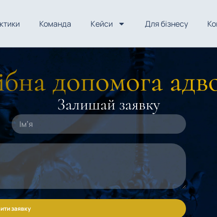
ктики
Команда
Кейси
Для бізнесу
Ко
бна допомога адв
Залишай заявку
ити заявку