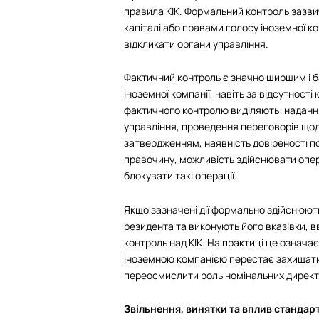
правила КІК. Формальний контроль зазви
капіталі або правами голосу іноземної к
відкликати органи управління.
Фактичний контроль є значно ширшим і б
іноземної компанії, навіть за відсутнос
фактичного контролю виділяють: надання
управління, проведення переговорів щод
затвердженням, наявність довіреності п
правочину, можливість здійснювати опер
блокувати такі операції.
Якщо зазначені дії формально здійснюють
резидента та виконують його вказівки, 
контроль над КІК. На практиці це означа
іноземною компанією перестає захищати 
переосмислити роль номінальних директор
Звільнення, винятки та вплив стандар