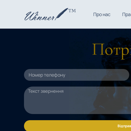
Про нас
Пра
Потрі
Відправ