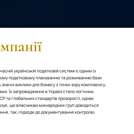
мпанії
учасній українській податковій системі є одним із
вному податковому плануванню та розмиванню бази
значні виклики для бізнесу з точки зору комплаєнсу,
ами. Їх запровадження в Україні стало логічним
СР та глобальних стандартів прозорості, однак
азує, що власникам міжнародних груп доводиться
ння, так і підходи до документування контролю.