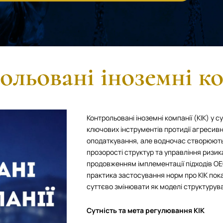
ольовані іноземні ко
Контрольовані іноземні компанії (КІК) у с
ключових інструментів протидії агреси
оподаткування, але водночас створюють 
прозорості структур та управління ризик
продовженням імплементації підходів ОЕ
практика застосування норм про КІК пок
суттєво змінювати як моделі структурува
Сутність та мета регулювання КІК