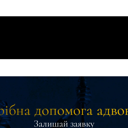
ібна допомога адво
Залишай заявку