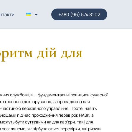
нтакти
+380 (96) 574 81 02
ритм дій для
ублічних службовців — фундаментальні принципи сучасної
електронного декларування, запроваджена для
ю частиною державного управління. Проте, навіть
днощами під час проходження перевірок НАЗК, а
можуть бути суттєвими як для кар’єри, так і для
но розглянемо, як відбуваються перевірки, які ризики