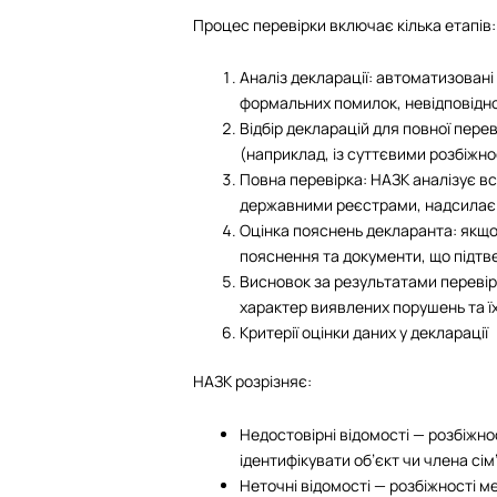
Процес перевірки включає кілька етапів:
Аналіз декларації: автоматизован
формальних помилок, невідповідно
Відбір декларацій для повної пере
(наприклад, із суттєвими розбіжно
Повна перевірка: НАЗК аналізує всі
державними реєстрами, надсилає за
Оцінка пояснень декларанта: якщо
пояснення та документи, що підтв
Висновок за результатами перевірк
характер виявлених порушень та ї
Критерії оцінки даних у декларації
НАЗК розрізняє:
Недостовірні відомості — розбіжно
ідентифікувати об’єкт чи члена сім’
Неточні відомості — розбіжності м