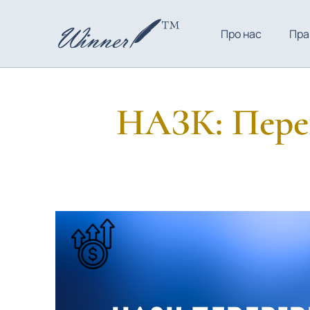
Про нас
Пра
НАЗК: Перев