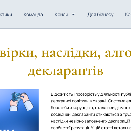
ктики
Команда
Кейси
Для бізнесу
Ко
ірки, наслідки, алго
декларантів
Відкритість і прозорість у діяльності п
державної політики в Україні. Система 
боротьби з корупцією, стала невід’ємно
досвідчені декларанти стикаються з тру
наслідки невірно заповнених декларацій 
особистої репутації. У цій статті деталь