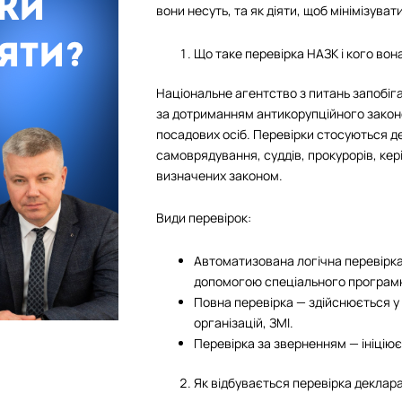
вони несуть, та як діяти, щоб мінімізуват
Що таке перевірка НАЗК і кого вон
Національне агентство з питань запобіга
за дотриманням антикорупційного закон
посадових осіб. Перевірки стосуються д
самоврядування, суддів, прокурорів, кер
визначених законом.
Види перевірок:
Автоматизована логічна перевірка
допомогою спеціального програм
Повна перевірка — здійснюється у
організацій, ЗМІ.
Перевірка за зверненням — ініціює
Як відбувається перевірка деклара