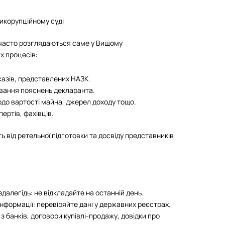
икорупційному суді
часто розглядаються саме у Вищому
х процесів:
казів, представлених НАЗК.
вання пояснень декларанта.
до вартості майна, джерел доходу тощо.
ертів, фахівців.
ь від ретельної підготовки та досвіду представників
далегідь: не відкладайте на останній день.
нформації: перевіряйте дані у державних реєстрах.
з банків, договори купівлі-продажу, довідки про