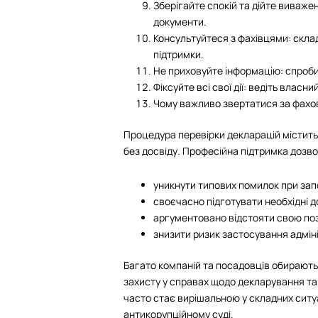
Зберігайте спокій та дійте виваже
документи.
Консультуйтеся з фахівцями: скла
підтримки.
Не приховуйте інформацію: спроби
Фіксуйте всі свої дії: ведіть власн
Чому важливо звертатися за фах
Процедура перевірки декларацій містить
без досвіду. Професійна підтримка дозво
уникнути типових помилок при запо
своєчасно підготувати необхідні 
аргументовано відстояти свою поз
знизити ризик застосування адміні
Багато компаній та посадовців обирають
захисту у справах щодо декларування та
часто стає вирішальною у складних ситу
антикорупційному суді.