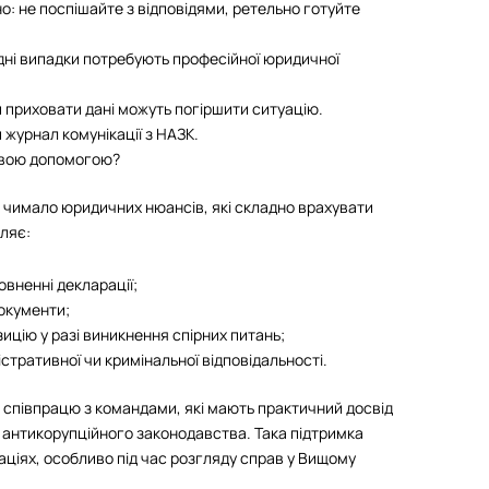
но: не поспішайте з відповідями, ретельно готуйте
дні випадки потребують професійної юридичної
 приховати дані можуть погіршити ситуацію.
ий журнал комунікації з НАЗК.
овою допомогою?
 чимало юридичних нюансів, які складно врахувати
ляє:
вненні декларації;
документи;
ицію у разі виникнення спірних питань;
стративної чи кримінальної відповідальності.
 співпрацю з командами, які мають практичний досвід
 антикорупційного законодавства. Така підтримка
аціях, особливо під час розгляду справ у Вищому