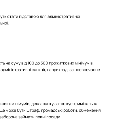
уть стати підставою для адміністративної
ьної.
ть на суму від 100 до 500 прожиткових мінімумів,
адміністративні санкції, наприклад, за несвоєчасне
ових мінімумів, декларанту загрожує кримінальна
и. Це може бути штраф, громадські роботи, обмеження
ж заборона займати певні посади.