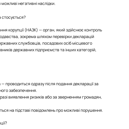
и можливі негативні наслідки.
а стосується?
ння корупції (НАЗК) — орган, який здійснює контроль
одавства, зокрема шляхом перевірки декларацій
ержавних службовців, посадових осіб місцевого
івників державних підприємств та інших категорій,
 — проводиться одразу після подання декларації за
ного забезпечення.
 разі виявлення ризиків або за зверненням громадян,
ться на підставі повідомлень про можливі порушення.
ції?