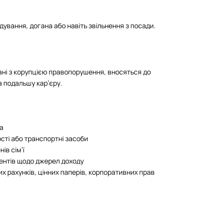
ування, догана або навіть звільнення з посади.
зані з корупцією правопорушення, вносяться до
а подальшу кар’єру.
а
сті або транспортні засоби
ів сім’ї
ентів щодо джерел доходу
х рахунків, цінних паперів, корпоративних прав