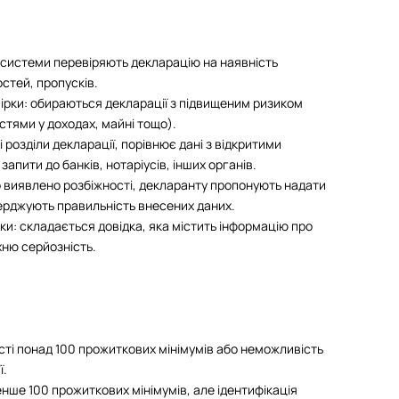
і системи перевіряють декларацію на наявність
стей, пропусків.
вірки: обираються декларації з підвищеним ризиком
стями у доходах, майні тощо).
 розділи декларації, порівнює дані з відкритими
пити до банків, нотаріусів, інших органів.
 виявлено розбіжності, декларанту пропонують надати
ерджують правильність внесених даних.
и: складається довідка, яка містить інформацію про
хню серйозність.
сті понад 100 прожиткових мінімумів або неможливість
ї.
енше 100 прожиткових мінімумів, але ідентифікація