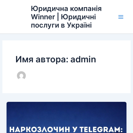
Перейти
Main
Юридична компанія
к
Winner | Юридичні
Men
содержимому
послуги в Україні
Имя автора: admin