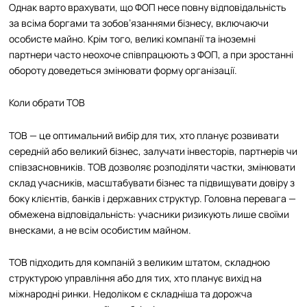
Однак варто врахувати, що ФОП несе повну відповідальність
за всіма боргами та зобов’язаннями бізнесу, включаючи
особисте майно. Крім того, великі компанії та іноземні
партнери часто неохоче співпрацюють з ФОП, а при зростанні
обороту доведеться змінювати форму організації.
Коли обрати ТОВ
ТОВ — це оптимальний вибір для тих, хто планує розвивати
середній або великий бізнес, залучати інвесторів, партнерів чи
співзасновників. ТОВ дозволяє розподіляти частки, змінювати
склад учасників, масштабувати бізнес та підвищувати довіру з
боку клієнтів, банків і державних структур. Головна перевага —
обмежена відповідальність: учасники ризикують лише своїми
внесками, а не всім особистим майном.
ТОВ підходить для компаній з великим штатом, складною
структурою управління або для тих, хто планує вихід на
міжнародні ринки. Недоліком є складніша та дорожча