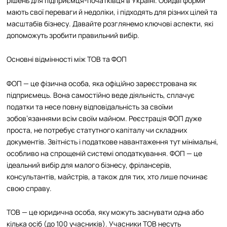
рішень для підприємця-початківця в Україні. Обидві форми
мають свої переваги й недоліки, і підходять для різних цілей та
масштабів бізнесу. Давайте розглянемо ключові аспекти, які
допоможуть зробити правильний вибір.
Основні відмінності між ТОВ та ФОП
ФОП — це фізична особа, яка офіційно зареєстрована як
підприємець. Вона самостійно веде діяльність, сплачує
податки та несе повну відповідальність за своїми
зобов’язаннями всім своїм майном. Реєстрація ФОП дуже
проста, не потребує статутного капіталу чи складних
документів. Звітність і податкове навантаження тут мінімальні,
особливо на спрощеній системі оподаткування. ФОП — це
ідеальний вибір для малого бізнесу, фрілансерів,
консультантів, майстрів, а також для тих, хто лише починає
свою справу.
ТОВ — це юридична особа, яку можуть заснувати одна або
кілька осіб (до 100 учасників). Учасники ТОВ несуть