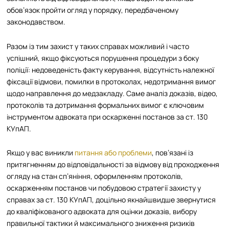
обов’язок пройти огляд у порядку, передбаченому
законодавством.​
Разом із тим захист у таких справах можливий і часто
успішний, якщо фіксуються порушення процедури з боку
поліції: недоведеність факту керування, відсутність належної
фіксації відмови, помилки в протоколах, недотримання вимог
щодо направлення до медзакладу. Саме аналіз доказів, відео,
протоколів та дотримання формальних вимог є ключовим
інструментом адвоката при оскарженні постанов за ст. 130
КУпАП.​
Якщо у вас виникли
питання або проблеми
, пов’язані із
притягненням до відповідальності за відмову від проходження
огляду на стан сп’яніння, оформленням протоколів,
оскарженням постанов чи побудовою стратегії захисту у
справах за ст. 130 КУпАП, доцільно якнайшвидше звернутися
до кваліфікованого адвоката для оцінки доказів, вибору
правильної тактики й максимального зниження ризиків