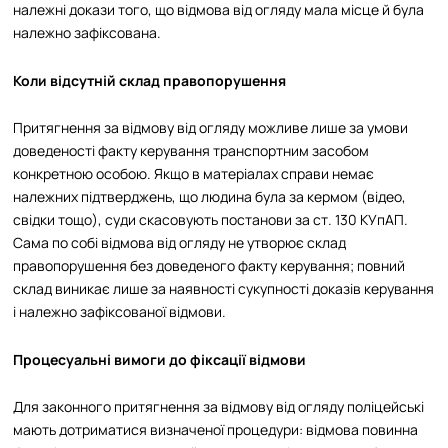
належні докази того, що відмова від огляду мала місце й була
належно зафіксована.​
Коли відсутній склад правопорушення
Притягнення за відмову від огляду можливе лише за умови
доведеності факту керування транспортним засобом
конкретною особою. Якщо в матеріалах справи немає
належних підтверджень, що людина була за кермом (відео,
свідки тощо), суди скасовують постанови за ст. 130 КУпАП.
Сама по собі відмова від огляду не утворює склад
правопорушення без доведеного факту керування; повний
склад виникає лише за наявності сукупності доказів керування
і належно зафіксованої відмови.
Процесуальні вимоги до фіксації відмови
Для законного притягнення за відмову від огляду поліцейські
мають дотриматися визначеної процедури: відмова повинна