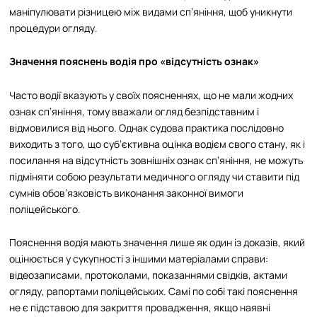
маніпулювати різницею між видами сп’яніння, щоб уникнути
процедури огляду.
Значення пояснень водія про «відсутність ознак»
Часто водії вказують у своїх поясненнях, що не мали жодних
ознак сп’яніння, тому вважали огляд безпідставним і
відмовилися від нього. Однак судова практика послідовно
виходить з того, що суб’єктивна оцінка водієм свого стану, як і
посилання на відсутність зовнішніх ознак сп’яніння, не можуть
підміняти собою результати медичного огляду чи ставити під
сумнів обов’язковість виконання законної вимоги
поліцейського.​
Пояснення водія мають значення лише як один із доказів, який
оцінюється у сукупності з іншими матеріалами справи:
відеозаписами, протоколами, показаннями свідків, актами
огляду, рапортами поліцейських. Самі по собі такі пояснення
не є підставою для закриття провадження, якщо наявні