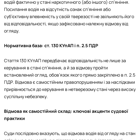
водій фактично у стані наркотичного (або іншого) сп’яніння.
Посилання водія на відсутність ознак сп’яніння або
суб’єктивну впевненість у своїй тверезості не звільняють його
від відповідальності, якщо зафіксовано належну відмову від
огляду.​
Нормативна база: ст. 130 КУпАП і п. 2.5 ПДР
Стаття 130 КУпАП передбачає відповідальність не лише за
керування в стані сп’яніння, а й за відмову пройти
встановлений огляд, обов’язок якого прямо закріплено в п. 2.5
ПДР. Відмова є самостійним правопорушенням і за наслідками
прирівнюється до керування в нетверезому стані через високу
суспільну небезпеку.
Відмова як самостійний склад: ключові акценти судової
практики
Суди послідовно вказують, що відмова водія від огляду на стан