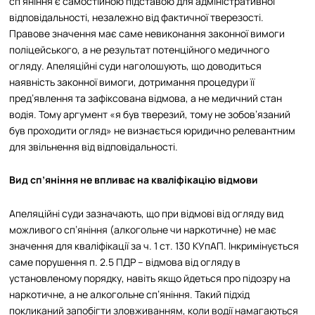
сп’яніння є самостійною підставою для адміністративної
відповідальності, незалежно від фактичної тверезості.
Правове значення має саме невиконання законної вимоги
поліцейського, а не результат потенційного медичного
огляду. Апеляційні суди наголошують, що доводиться
наявність законної вимоги, дотримання процедури її
пред’явлення та зафіксована відмова, а не медичний стан
водія. Тому аргумент «я був тверезий, тому не зобов’язаний
був проходити огляд» не визнається юридично релевантним
для звільнення від відповідальності.
Вид сп’яніння не впливає на кваліфікацію відмови
Апеляційні суди зазначають, що при відмові від огляду вид
можливого сп’яніння (алкогольне чи наркотичне) не має
значення для кваліфікації за ч. 1 ст. 130 КУпАП. Інкримінується
саме порушення п. 2.5 ПДР – відмова від огляду в
установленому порядку, навіть якщо йдеться про підозру на
наркотичне, а не алкогольне сп’яніння. Такий підхід
покликаний запобігти зловживанням, коли водії намагаються