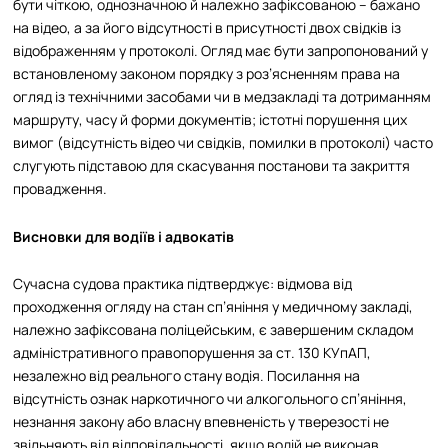
бути чіткою, однозначною й належно зафіксованою – бажано
на відео, а за його відсутності в присутності двох свідків із
відображенням у протоколі. Огляд має бути запропонований у
встановленому законом порядку з роз’ясненням права на
огляд із технічними засобами чи в медзакладі та дотриманням
маршруту, часу й форми документів; істотні порушення цих
вимог (відсутність відео чи свідків, помилки в протоколі) часто
слугують підставою для скасування постанови та закриття
провадження.
Висновки для водіїв і адвокатів
Сучасна судова практика підтверджує: відмова від
проходження огляду на стан сп’яніння у медичному закладі,
належно зафіксована поліцейським, є завершеним складом
адміністративного правопорушення за ст. 130 КУпАП,
незалежно від реального стану водія. Посилання на
відсутність ознак наркотичного чи алкогольного сп’яніння,
незнання закону або власну впевненість у тверезості не
звільняють від відповідальності, якщо водій не виконав