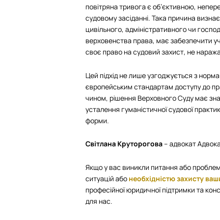
повітряна тривога є об’єктивною, непе
судовому засіданні. Така причина визн
цивільного, адміністративного чи госпо
верховенства права, має забезпечити у
своє право на судовий захист, не наража
Цей підхід не лише узгоджується з норма
європейським стандартам доступу до пр
чином, рішення Верховного Суду має зна
усталення гуманістичної судової практи
форми.
Світлана Круторогова
– адвокат Адвока
Якщо у вас виникли питання або проблем
ситуацій або
необхідністю захисту ваши
професійної юридичної підтримки та конс
для нас.