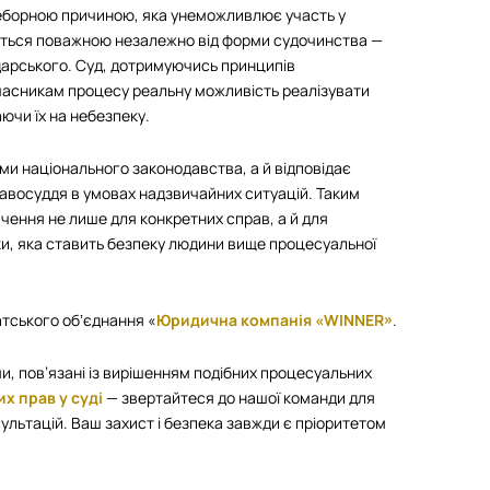
реборною причиною, яка унеможливлює участь у
ається поважною незалежно від форми судочинства —
дарського. Суд, дотримуючись принципів
часникам процесу реальну можливість реалізувати
ючи їх на небезпеку.
ми національного законодавства, а й відповідає
авосуддя в умовах надзвичайних ситуацій. Таким
чення не лише для конкретних справ, а й для
ки, яка ставить безпеку людини вище процесуальної
тського обʼєднання «
Юридична компанія «WINNER»
.
и, пов’язані із вирішенням подібних процесуальних
х прав у суді
— звертайтеся до нашої команди для
ультацій. Ваш захист і безпека завжди є пріоритетом