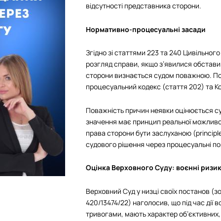
відсутності представника сторони.
Нормативно-процесуальні засади
Згідно зі статтями 223 та 240 Цивільног
розгляд справи, якщо з’явилися обстави
сторони визнається судом поважною. По
процесуальний кодекс (стаття 202) та К
Поважність причин неявки оцінюється с
значення має принцип реальної можливос
права сторони бути заслуханою (principl
судового рішення через процесуальні п
Оцінка Верховного Суду: воєнні ризи
Верховний Суд у низці своїх постанов (з
420/13474/22) наголосив, що під час дії 
тривогами, мають характер об’єктивних,