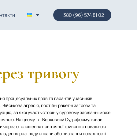
нтакти
+380 (96) 574 81 02
ерез тривогу
ня процесуальних прав та гарантій учасників
Військова агресія, постійні ракетні загрози та
ацію, за якої участь сторін у судовому засіданні може
печною. На цьому тлі Верховний Суд сформулював
ви через оголошення повітряної тривоги є поважною
дкладення розгляду справи або визнання поважності