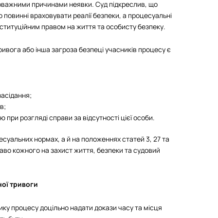
оважними причинами неявки. Суд підкреслив, що
 повинні враховувати реалії безпеки, а процесуальні
ституційним правом на життя та особисту безпеку.
ивога або інша загроза безпеці учасників процесу є
засідання;
в;
при розгляді справи за відсутності цієї особи.
есуальних нормах, а й на положеннях статей 3, 27 та
право кожного на захист життя, безпеки та судовий
ної тривоги
ку процесу доцільно надати докази часу та місця