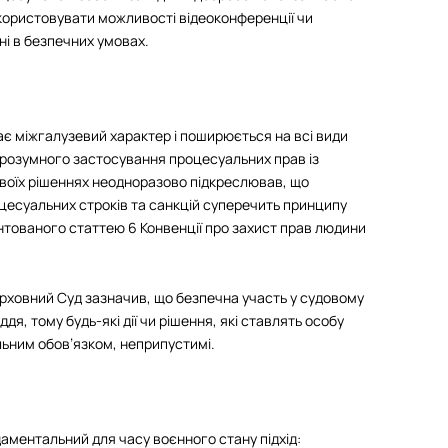
користовувати можливості відеоконференції чи
ні в безпечних умовах.
є міжгалузевий характер і поширюється на всі види
 розумного застосування процесуальних прав із
воїх рішеннях неодноразово підкреслював, що
цесуальних строків та санкцій суперечить принципу
тованого статтею 6 Конвенції про захист прав людини
 Верховний Суд зазначив, що безпечна участь у судовому
я, тому будь-які дії чи рішення, які ставлять особу
ьним обов’язком, неприпустимі.
ментальний для часу воєнного стану підхід: