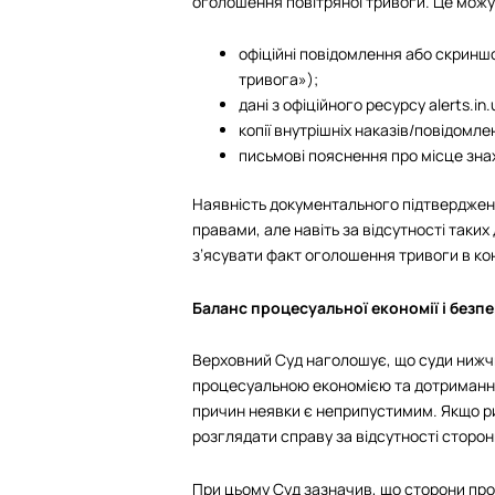
оголошення повітряної тривоги. Це можу
офіційні повідомлення або скринш
тривога»);
дані з офіційного ресурсу alerts.in
копії внутрішніх наказів/повідомле
письмові пояснення про місце зна
Наявність документального підтвердже
правами, але навіть за відсутності таких
з’ясувати факт оголошення тривоги в кон
Баланс процесуальної економії і безп
Верховний Суд наголошує, що суди нижчи
процесуальною економією та дотриманням
причин неявки є неприпустимим. Якщо ри
розглядати справу за відсутності сторон
При цьому Суд зазначив, що сторони про