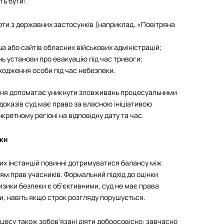
ть бути:
оти з державних застосунків (наприклад, «Повітряна
.ua або сайтів обласних військових адміністрацій;
нь установи про евакуацію під час тривоги;
ходження особи під час небезпеки.
ння допомагає уникнути зловживань процесуальними
 доказів суд має право за власною ініціативою
кретному регіоні на відповідну дату та час.
еки
х інстанцій повинні дотримуватися балансу між
 прав учасників. Формальний підхід до оцінки
зики безпеки є об’єктивними, суд не має права
и, навіть якщо строк розгляду порушується.
цесу також зобов’язані діяти добросовісно: завчасно