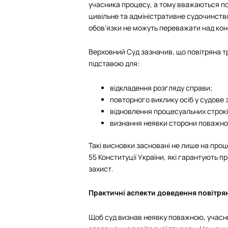
учасника процесу, а тому вважаються п
цивільне та адміністративне судочинство
обов’язки не можуть переважати над кон
Верховний Суд зазначив, що повітряна тр
підставою для:
відкладення розгляду справи;
повторного виклику осіб у судове 
відновлення процесуальних строкі
визнання неявки сторони поважною 
Такі висновки засновані не лише на проц
55 Конституції України, які гарантують 
захист.
Практичні аспекти доведення повітря
Щоб суд визнав неявку поважною, учасни