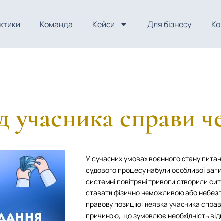
ктики
Команда
Кейси
Для бізнесу
Ко
д учасника справи ч
У сучасних умовах воєнного стану питан
судового процесу набули особливої ваги. 
системні повітряні тривоги створили ситу
ставати фізично неможливою або небез
правову позицію: неявка учасника спра
причиною, що зумовлює необхідність ві