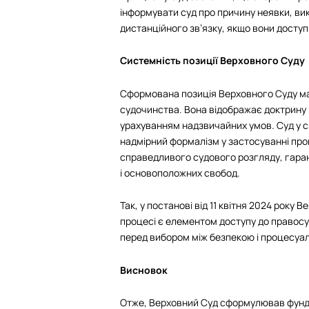
інформувати суд про причину неявки, ви
дистанційного зв’язку, якщо вони доступ
Системність позиції Верховного Суду
Сформована позиція Верховного Суду ма
судочинства. Вона відображає доктрину
урахуванням надзвичайних умов. Суд у с
надмірний формалізм у застосуванні про
справедливого судового розгляду, гаран
і основоположних свобод.
Так, у постанові від 11 квітня 2024 року
процесі є елементом доступу до правосудд
перед вибором між безпекою і процесуал
Висновок
Отже, Верховний Суд сформулював фунда