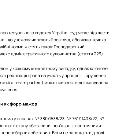
о процесуального кодексу України, суд може відкласти
ни, що унеможливлюють її розгляд, або якщо неявка
дібні норми містять також Господарський
одекс адміністративного судочинства (стаття 223).
удом у кожному конкретному випадку, однак ключове
ті реалізації права на участь у процесі. Порушення
e audi alteram partem) може призвести до скасування
орушення.
ки як форс-мажор
окрема у справах № 380/1538/23, № 761/11408/22, №
воєнного стану обставини, пов’язані з повітряними
 непереборних обставин. Вони не залежать від волі