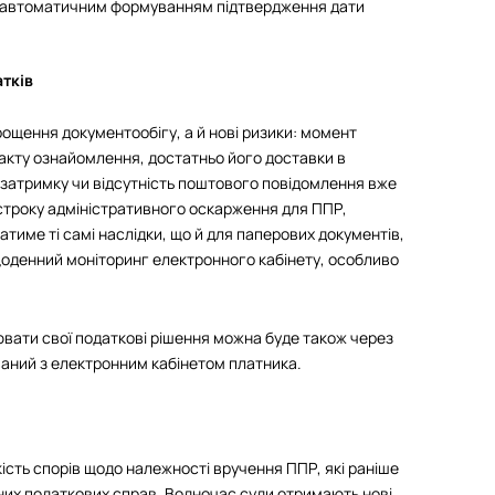
і автоматичним формуванням підтвердження дати
атків
ощення документообігу, а й нові ризики: момент
акту ознайомлення, достатньо його доставки в
 затримку чи відсутність поштового повідомлення вже
строку адміністративного оскарження для ППР,
атиме ті самі наслідки, що й для паперових документів,
оденний моніторинг електронного кабінету, особливо
вати свої податкові рішення можна буде також через
ваний з електронним кабінетом платника.
ість спорів щодо належності вручення ППР, які раніше
них податкових справ. Водночас суди отримають нові