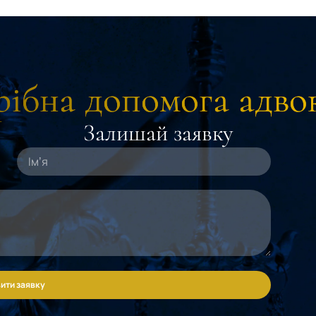
ібна допомога адво
Залишай заявку
ити заявку