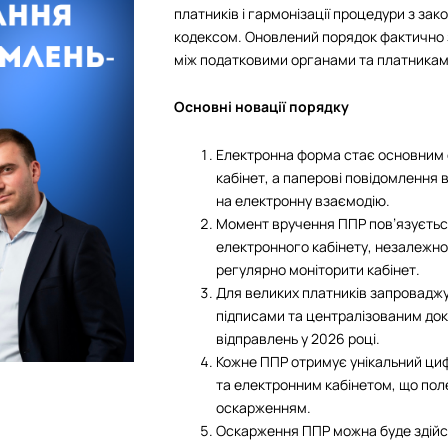
платників і гармонізації процедури з з
кодексом. Оновлений порядок фактично з
між податковими органами та платникам
Основні новації порядку
Електронна форма стає основним 
кабінет, а паперові повідомлення 
на електронну взаємодію.
Момент вручення ППР пов’язується 
електронного кабінету, незалежно 
регулярно моніторити кабінет.
Для великих платників запровадж
підписами та централізованим док
відправлень у 2026 році.
Кожне ППР отримує унікальний циф
та електронним кабінетом, що по
оскарженням.
Оскарження ППР можна буде здійс