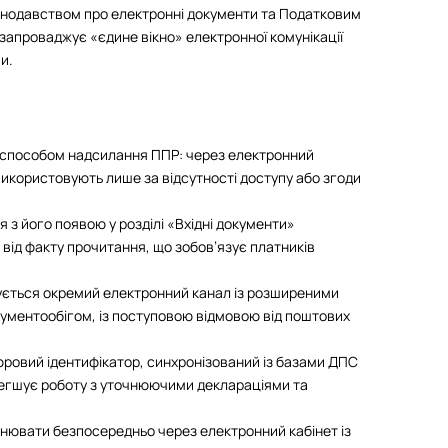
аконодавством про електронні документи та Податковим
апроваджує «єдине вікно» електронної комунікації
и.
способом надсилання ППР: через електронний
використовують лише за відсутності доступу або згоди
з його появою у розділі «Вхідні документи»
від факту прочитання, що зобов’язує платників
ується окремий електронний канал із розширеними
ументообігом, із поступовою відмовою від поштових
ровий ідентифікатор, синхронізований із базами ДПС
легшує роботу з уточнюючими деклараціями та
нювати безпосередньо через електронний кабінет із