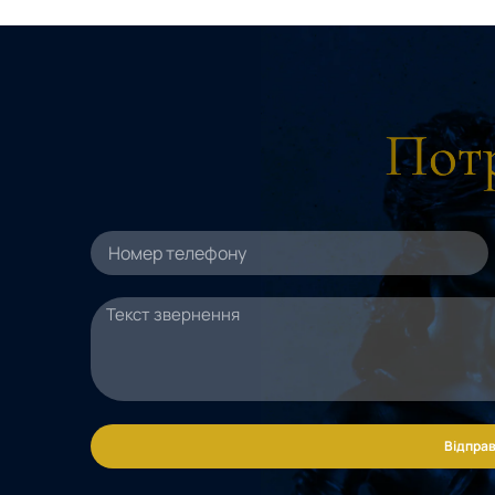
Потр
Відправ