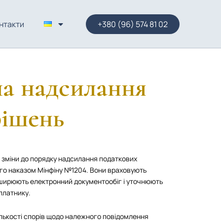
нтакти
+380 (96) 574 81 02
ла надсилання
рішень
і зміни до порядку надсилання податкових
го наказом Мінфіну №1204. Вони враховують
ширюють електронний документообіг і уточнюють
латнику.​
лькості спорів щодо належного повідомлення