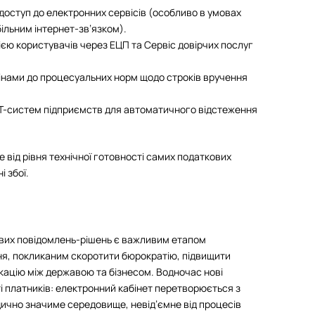
доступ до електронних сервісів (особливо в умовах
більним інтернет-зв’язком).
єю користувачів через ЕЦП та Сервіс довірчих послуг
інами до процесуальних норм щодо строків вручення
х IT-систем підприємств для автоматичного відстеження
від рівня технічної готовності самих податкових
і збої.
вих повідомлень-рішень є важливим етапом
ня, покликаним скоротити бюрократію, підвищити
ікацію між державою та бізнесом. Водночас нові
 платників: електронний кабінет перетворюється з
ично значиме середовище, невід’ємне від процесів