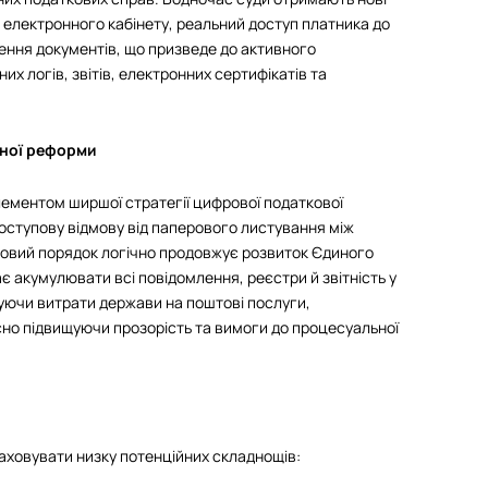
и електронного кабінету, реальний доступ платника до
ення документів, що призведе до активного
х логів, звітів, електронних сертифікатів та
вної реформи
ементом ширшої стратегії цифрової податкової
поступову відмову від паперового листування між
овий порядок логічно продовжує розвиток Єдиного
є акумулювати всі повідомлення, реєстри й звітність у
ючи витрати держави на поштові послуги,
но підвищуючи прозорість та вимоги до процесуальної
раховувати низку потенційних складнощів: