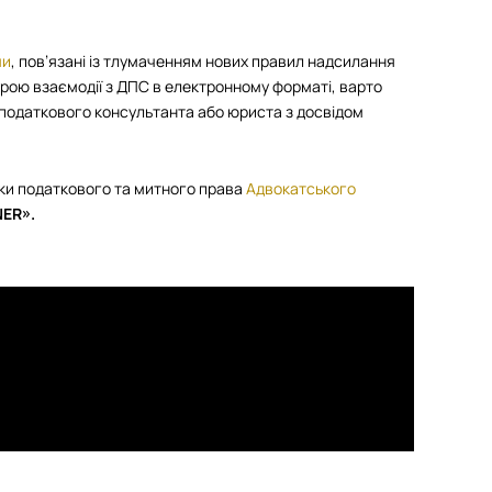
ми
, пов’язані із тлумаченням нових правил надсилання
рою взаємодії з ДПС в електронному форматі, варто
податкового консультанта або юриста з досвідом
ики податкового та митного права
Адвокатського
ER».