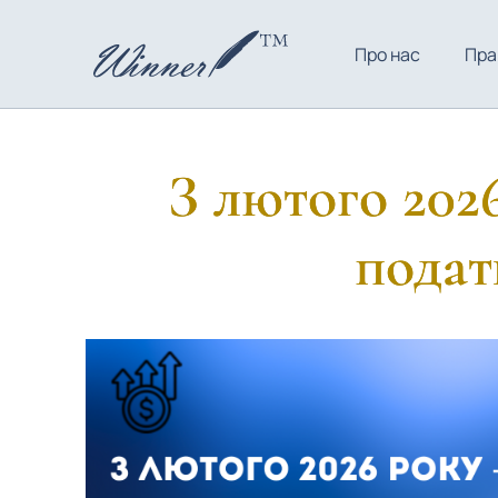
Про нас
Пра
З лютого 202
подат