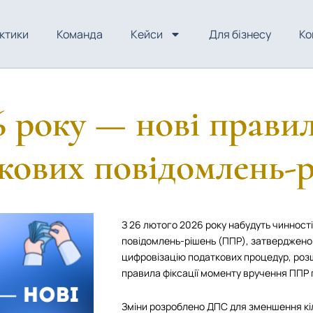
ктики
Команда
Кейси
Для бізнесу
Ко
6 року — нові прави
кових повідомлень-
З 26 лютого 2026 року набудуть чинност
повідомлень-рішень (ППР), затверджено
цифровізацію податкових процедур, роз
правила фіксації моменту вручення ППР п
Зміни розроблено ДПС для зменшення кі