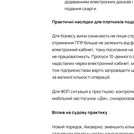
додаванням електронних доказів 
подання скарги.
Практичні наслідки для платників под
Для бізнесу зміни означають не лише спр
отримання ППР більше не залежить від ф
електронний кабінет, тому посилання на
не працюватимуть. Пропуск 10-денного 
надісланих через електронний кабінет, м
тож підприємствам варто запровадити щ
за великої кількості операцій.
Для ФОП ситуація є простішою: контролю
мобільний застосунок «Дія», синхронізо
Вплив на судову практику
Новий порядок, ймовірно, зменшить кільк
становили помітну частку адміністратив