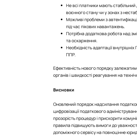
Не всі платники мають стабільний 
воєнного стану чи у зонах з неста
Можливі проблеми з автентифікаці
під час пікових навантажень.
Потрібна додаткова робота над зм
та оскарження.
Необхідність адаптації внутрішні
ППР.
Ефективність нового порядку залежатиме 
органів і швидкості реагування на технічн
Висновки
Оновлений порядок надсилання податко
цифровізації податкового адмініструван
прозорість процедур і прискорити комун
правила підвищують вимоги до уважності
допоміжного сервісу на повноцінне юрид