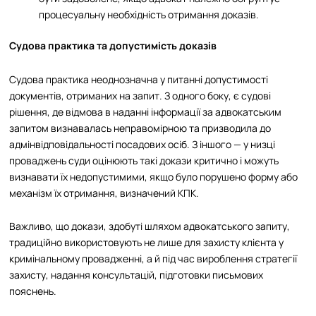
процесуальну необхідність отримання доказів.​
Судова практика та допустимість доказів
Судова практика неоднозначна у питанні допустимості
документів, отриманих на запит. З одного боку, є судові
рішення, де відмова в наданні інформації за адвокатським
запитом визнавалась неправомірною та призводила до
адмінвідповідальності посадових осіб. З іншого — у низці
проваджень суди оцінюють такі докази критично і можуть
визнавати їх недопустимими, якщо було порушено форму або
механізм їх отримання, визначений КПК.​
Важливо, що докази, здобуті шляхом адвокатського запиту,
традиційно використовують не лише для захисту клієнта у
кримінальному провадженні, а й під час вироблення стратегії
захисту, надання консультацій, підготовки письмових
пояснень.