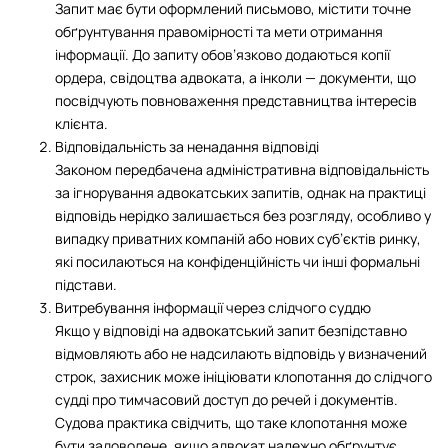
Запит має бути оформлений письмово, містити точне
обґрунтування правомірності та мети отримання
інформації. До запиту обов’язково додаються копії
ордера, свідоцтва адвоката, а інколи — документи, що
посвідчують повноваження представництва інтересів
клієнта.​
Відповідальність за ненадання відповіді
Законом передбачена адміністративна відповідальність
за ігнорування адвокатських запитів, однак на практиці
відповідь нерідко залишається без розгляду, особливо у
випадку приватних компаній або нових суб’єктів ринку,
які посилаються на конфіденційність чи інші формальні
підстави.​
Витребування інформації через слідчого суддю
Якщо у відповіді на адвокатський запит безпідставно
відмовляють або не надсилають відповідь у визначений
строк, захисник може ініціювати клопотання до слідчого
судді про тимчасовий доступ до речей і документів.
Судова практика свідчить, що таке клопотання може
бути задоволене, якщо адвокат належно обґрунтує