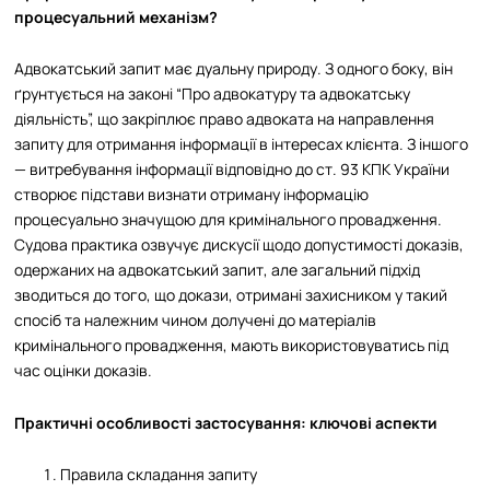
процесуальний механізм?
Адвокатський запит має дуальну природу. З одного боку, він
ґрунтується на законі “Про адвокатуру та адвокатську
діяльність”, що закріплює право адвоката на направлення
запиту для отримання інформації в інтересах клієнта. З іншого
— витребування інформації відповідно до ст. 93 КПК України
створює підстави визнати отриману інформацію
процесуально значущою для кримінального провадження.
Судова практика озвучує дискусії щодо допустимості доказів,
одержаних на адвокатський запит, але загальний підхід
зводиться до того, що докази, отримані захисником у такий
спосіб та належним чином долучені до матеріалів
кримінального провадження, мають використовуватись під
час оцінки доказів.​
Практичні особливості застосування: ключові аспекти
Правила складання запиту